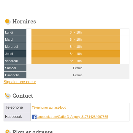
Horaires
Lundi
8h - 18h
Mardi
8h - 18h
Mercredi
8h - 18h
Jeudi
8h - 18h
Vendredi
8h - 18h
Samedi
Fermé
Dimanche
Fermé
Signaler une erreur
Contact
Téléphone
Téléphoner au fast-food
Facebook
facebook.com/Caffe-D-Angely-317614284997865
Plan et adresse