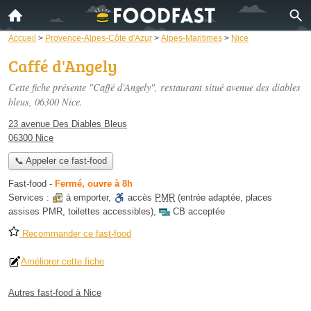
Accueil
>
Provence-Alpes-Côte d'Azur
>
Alpes-Maritimes
>
Nice
Caffé d'Angely
Cette fiche présente "Caffé d'Angely", restaurant situé
avenue des diables
bleus
, 06300 Nice.
23 avenue Des Diables Bleus
06300 Nice
📞 Appeler ce fast-food
Fast-food
-
Fermé, ouvre à 8h
Services :
à emporter
,
accès
PMR
(entrée adaptée, places
assises PMR, toilettes accessibles)
,
CB acceptée
Recommander ce fast-food
Améliorer cette fiche
Autres fast-food à Nice