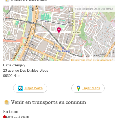
© contributeurs OpenStreetMap
Corriger l’adresse ou la localisation
Caffé d'Angely
23 avenue Des Diables Bleus
06300 Nice
Trajet Waze
Trajet Maps
Venir en transports en commun
En tram
Ligne L1, à 163 m