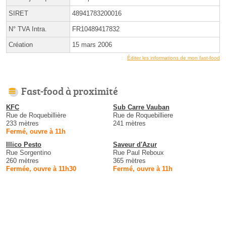
SIRET
48941783200016
N° TVA Intra.
FR10489417832
Création
15 mars 2006
Éditer les informations de mon fast-food
Fast-food à proximité
KFC
Sub Carre Vauban
Rue de Roquebillière
Rue de Roquebilliere
233 mètres
241 mètres
Fermé, ouvre à 11h
Illico Pesto
Saveur d'Azur
Rue Sorgentino
Rue Paul Reboux
260 mètres
365 mètres
Fermée, ouvre à 11h30
Fermé, ouvre à 11h