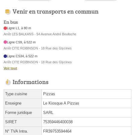
Venir en transports en commun
En bus
Ligne L1, à 80 m
Arrêt LES BALKANS - 54 Avenue André Boulloche
Ligne CS9, à 522 m
Arrêt CITE ROBINSON - 18 Rue des Glycines
Ligne CS34, à 522 m
Arrêt CITE ROBINSON - 18 Rue des Glycines
Voir tout
Informations
Type cuisine
Pizzas
Enseigne
Le Kiosque A Pizzas
Forme juridique
SARL
SIRET
75359446400038
N° TVA Intra.
FR39753594464