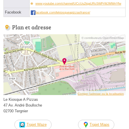
www.youtube.com/channel/UCcUu2tqaURc5WPrWJMWnYfw
Facebook
facebook.com/lekiosqueapizzasfrance/
Plan et adresse
© contributeurs OpenStreetMap
Corriger l’adresse ou la localisation
Le Kiosque A Pizzas
47 Av. André Boulloche
02700 Tergnier
Trajet Waze
Trajet Maps