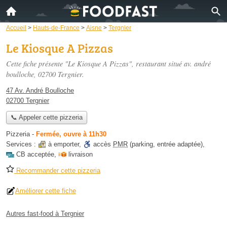
Accueil
>
Hauts-de-France
>
Aisne
>
Tergnier
Le Kiosque A Pizzas
Cette fiche présente "Le Kiosque A Pizzas", restaurant situé
av. andré
boulloche
, 02700 Tergnier.
47 Av. André Boulloche
02700 Tergnier
📞 Appeler cette pizzeria
Pizzeria
-
Fermée, ouvre à 11h30
Services :
à emporter
,
accès
PMR
(parking, entrée adaptée)
,
CB acceptée
,
livraison
Recommander cette pizzeria
Améliorer cette fiche
Autres fast-food à Tergnier