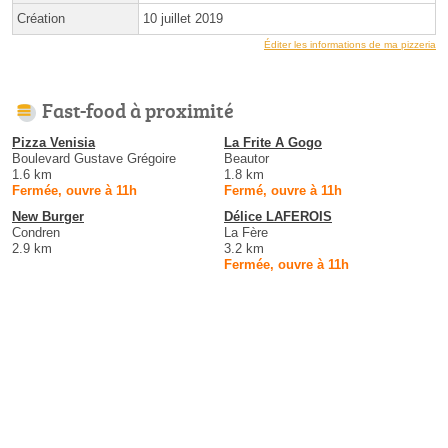
Création
10 juillet 2019
Éditer les informations de ma pizzeria
Fast-food à proximité
Pizza Venisia
La Frite A Gogo
Boulevard Gustave Grégoire
Beautor
1.6 km
1.8 km
Fermée, ouvre à 11h
Fermé, ouvre à 11h
New Burger
Délice LAFEROIS
Condren
La Fère
2.9 km
3.2 km
Fermée, ouvre à 11h