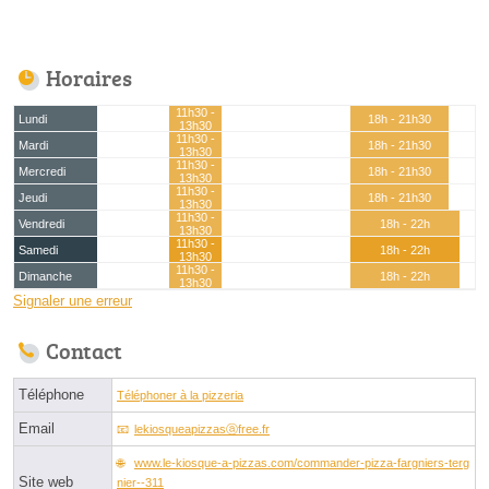
Horaires
11h30 -
Lundi
18h - 21h30
13h30
11h30 -
Mardi
18h - 21h30
13h30
11h30 -
Mercredi
18h - 21h30
13h30
11h30 -
Jeudi
18h - 21h30
13h30
11h30 -
Vendredi
18h - 22h
13h30
11h30 -
Samedi
18h - 22h
13h30
11h30 -
Dimanche
18h - 22h
13h30
Signaler une erreur
Contact
Téléphone
Téléphoner à la pizzeria
Email
lekiosqueapizzasⓐfree.fr
www.le-kiosque-a-pizzas.com/commander-pizza-fargniers-terg
Site web
nier--311