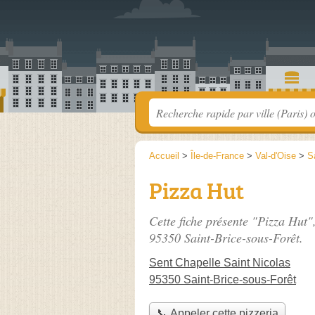
Accueil
>
Île-de-France
>
Val-d'Oise
>
S
Pizza Hut
Cette fiche présente "Pizza Hut"
95350 Saint-Brice-sous-Forêt.
Sent Chapelle Saint Nicolas
95350 Saint-Brice-sous-Forêt
📞 Appeler cette pizzeria