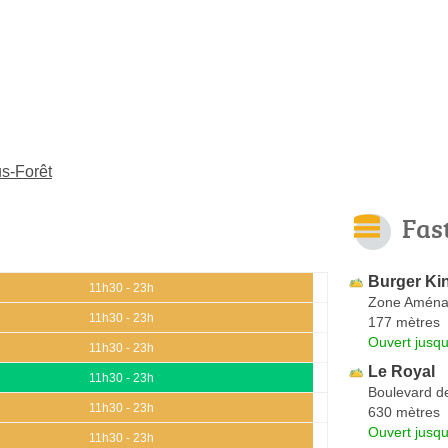
us-Forêt
Fas
Burger Ki
11h30 - 23h
Zone Aména
11h30 - 23h
177 mètres
Ouvert jusq
11h30 - 23h
Le Royal
11h30 - 23h
Boulevard d
11h30 - 23h
630 mètres
Ouvert jusq
11h30 - 23h