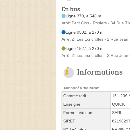
En bus
Ligne 370, à 548 m
Arrêt Petit Clos - Rosiers - 34 Rue T
Ligne 9502, à 270 m
Arrêt ZI Les Ecricrolles - 2 Rue Jean
Ligne 1527, à 270 m
Arrêt ZI Les Ecricrolles - 2 Rue Jean
Informations
* Tarif donné à titre indicatif
Gamme tarif
15 - 20€ *
Enseigne
QUICK
Forme juridique
SARL
SIRET
8219629
N° TVA Intra.
FR39821