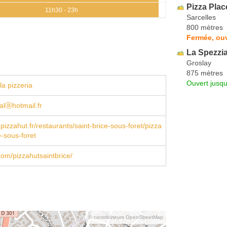
Pizza Plac
11h30 - 23h
Sarcelles
800 mètres
Fermée, ouv
La Spezzi
Groslay
875 mètres
Ouvert jusqu
la pizzeria
alⓐhotmail.fr
pizzahut.fr/restaurants/saint-brice-sous-foret/pizza
e-sous-foret
om/pizzahutsaintbrice/
© contributeurs OpenStreetMap