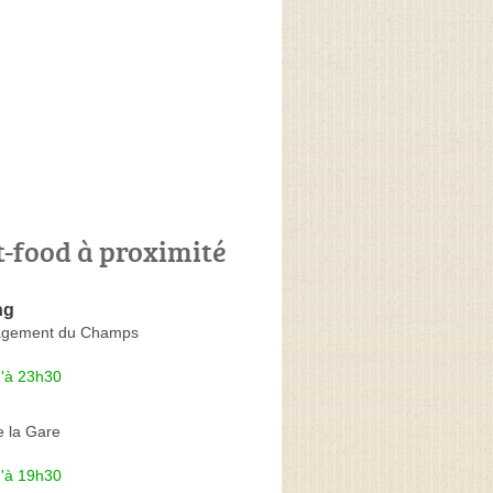
t-food à proximité
ng
gement du Champs
u'à 23h30
e la Gare
u'à 19h30