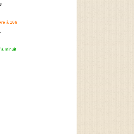
e
re à 18h
a
'à minuit