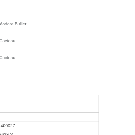
héodore Bullier
 Cocteau
 Cocteau
7400027
962974