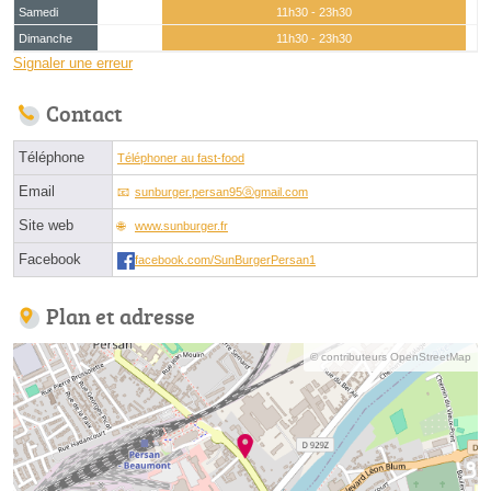
Samedi
11h30 - 23h30
Dimanche
11h30 - 23h30
Signaler une erreur
Contact
Téléphone
Téléphoner au fast-food
Email
sunburger.persan95ⓐgmail.com
Site web
www.sunburger.fr
Facebook
facebook.com/SunBurgerPersan1
Plan et adresse
© contributeurs OpenStreetMap