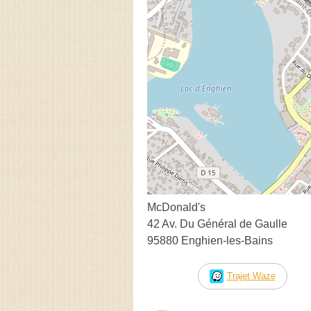
McDonald's
42 Av. Du Général de Gaulle
95880 Enghien-les-Bains
Trajet Waze