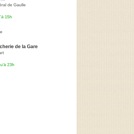
ral de Gaulle
'à 15h
le
herie de la Gare
rt
qu'à 23h