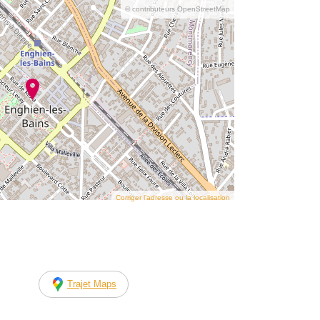
© contributeurs OpenStreetMap
Corriger l’adresse ou la localisation
Trajet Maps