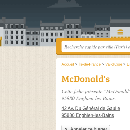
Accueil
>
Île-de-France
>
Val-d'Oise
>
E
McDonald's
Cette fiche présente "McDonald'
95880 Enghien-les-Bains.
42 Av. Du Général de Gaulle
95880 Enghien-les-Bains
📞 Appeler ce burger