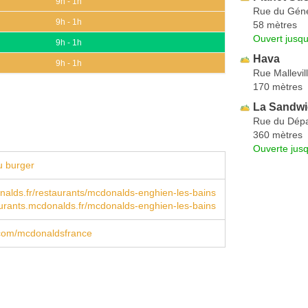
9h - 1h
Rue du Géné
9h - 1h
58 mètres
Ouvert jusqu
9h - 1h
Hava
9h - 1h
Rue Mallevil
170 mètres
La Sandwic
Rue du Dépa
360 mètres
Ouverte jus
u burger
alds.fr/restaurants/mcdonalds-enghien-les-bains
urants.mcdonalds.fr/mcdonalds-enghien-les-bains
com/mcdonaldsfrance