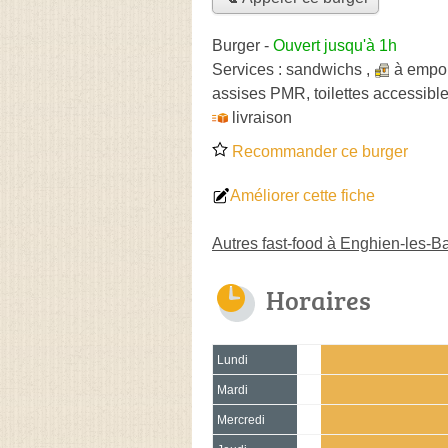
Burger
-
Ouvert jusqu'à 1h
Services :
sandwichs
,
à empor
assises PMR, toilettes accessible
livraison
Recommander ce burger
Améliorer cette fiche
Autres fast-food à Enghien-les-B
Horaires
Lundi
Mardi
Mercredi