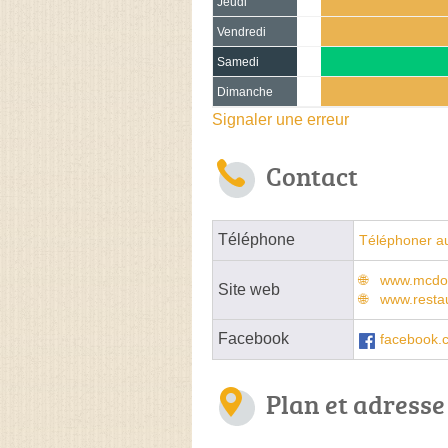
Jeudi
Vendredi
Samedi
Dimanche
Signaler une erreur
Contact
Téléphone
Téléphoner a
www.mcdon
Site web
www.resta
Facebook
facebook.
Plan et adresse