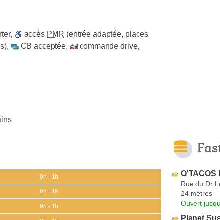
ter
,
accès
PMR
(entrée adaptée, places
s)
,
CB acceptée
,
commande drive
,
ains
Fas
O'TACOS 
9h - 1h
Rue du Dr L
9h - 1h
24 mètres
Ouvert jusqu
9h - 1h
Planet Sus