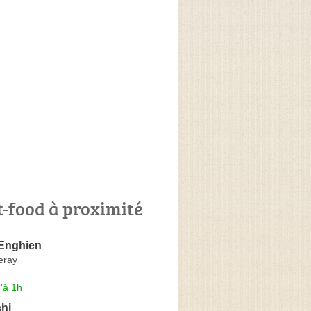
t-food à proximité
Enghien
eray
'à 1h
hi