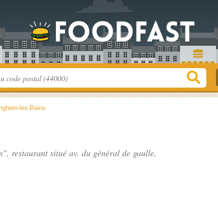
nghien-les-Bains
s", restaurant situé
av. du général de gaulle
,