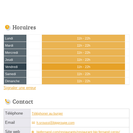
Horaires
Lundi
11h - 22h
Mardi
11h - 22h
Mercredi
11h - 22h
Jeudi
11h - 22h
Vendredi
11h - 22h
Samedi
11h - 22h
Dimanche
11h - 22h
Signaler une erreur
Contact
Téléphone
Téléphoner au burger
Email
h.sroussiⓐbiggroupe.com
Site web
bigfernand.com/restaurants/restaurant-big-fernand-cergy/