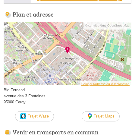
Plan et adresse
© contributeurs OpenStreetMap
Corriger l’adresse ou la localisation
Big Fernand
avenue des 3 Fontaines
95000 Cergy
Trajet Waze
Trajet Maps
Venir en transports en commun