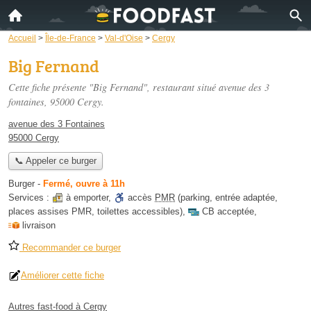
Accueil
>
Île-de-France
>
Val-d'Oise
>
Cergy
Big Fernand
Cette fiche présente "Big Fernand", restaurant situé
avenue des 3
fontaines
, 95000 Cergy.
avenue des 3 Fontaines
95000 Cergy
📞 Appeler ce burger
Burger
-
Fermé, ouvre à 11h
Services :
à emporter
,
accès
PMR
(parking, entrée adaptée,
places assises PMR, toilettes accessibles)
,
CB acceptée
,
livraison
Recommander ce burger
Améliorer cette fiche
Autres fast-food à Cergy