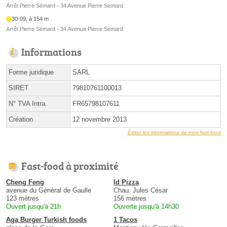
Arrêt Pierre Sémard - 34 Avenue Pierre Semard
30-09, à 154 m
Arrêt Pierre Sémard - 34 Avenue Pierre Semard
Informations
Forme juridique
SARL
SIRET
79810761100013
N° TVA Intra.
FR65798107611
Création
12 novembre 2013
Éditer les informations de mon fast-food
Fast-food à proximité
Cheng Feng
Id Pizza
avenue du Général de Gaulle
Chau. Jules César
123 mètres
156 mètres
Ouvert jusqu'à 21h
Ouverte jusqu'à 14h30
Aga Burger Turkish foods
1 Tacos