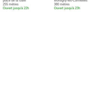
place de la Gare
Montigny-lès-Cormeilles
255 mètres
380 mètres
Ouvert jusqu'à 22h
Ouvert jusqu'à 23h