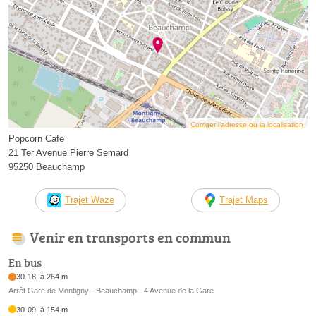
Corriger l’adresse ou la localisation
Popcorn Cafe
21 Ter Avenue Pierre Semard
95250 Beauchamp
Trajet Waze
Trajet Maps
Venir en transports en commun
En bus
30-18, à 264 m
Arrêt Gare de Montigny - Beauchamp - 4 Avenue de la Gare
30-09, à 154 m