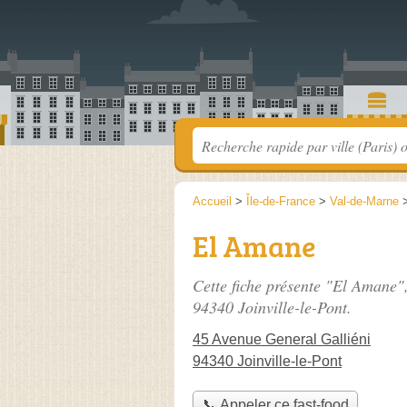
Accueil
>
Île-de-France
>
Val-de-Marne
El Amane
Cette fiche présente "El Amane",
94340 Joinville-le-Pont.
45 Avenue General Galliéni
94340 Joinville-le-Pont
📞 Appeler ce fast-food