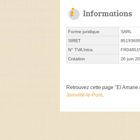
Informations
Forme juridique
SARL
SIRET
8519369
N° TVA Intra.
FR04851
Création
26 juin 2
Retrouvez cette page "El Amane A
Joinville-le-Pont
.