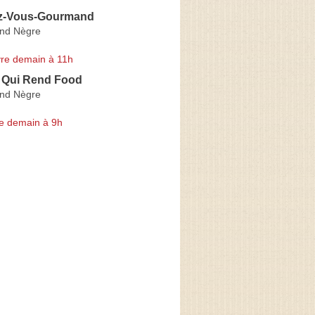
z-Vous-Gourmand
nd Nègre
re demain à 11h
 Qui Rend Food
nd Nègre
e demain à 9h