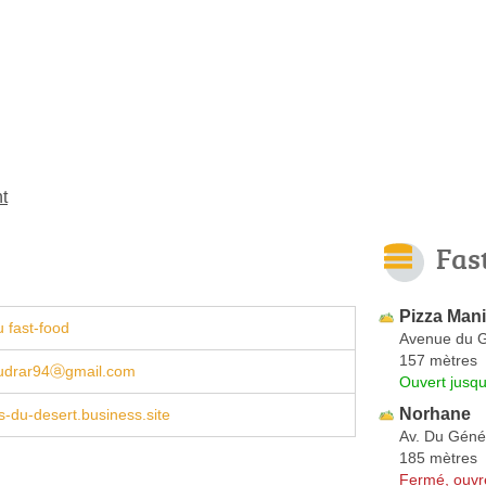
nt
Fas
Pizza Man
 fast-food
Avenue du G
157 mètres
udrar94ⓐgmail.com
Ouvert jusqu
Norhane
s-du-desert.business.site
Av. Du Génér
185 mètres
Fermé, ouvr