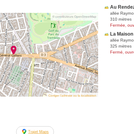
Au Rende
allée Raymo
© contributeurs OpenStreetMap
310 mètres
Fermée, ouv
La Maison
allée Raymo
325 mètres
Fermé, ouvr
Corriger l’adresse ou la localisation
Trajet Maps