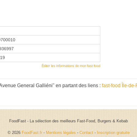
9700010
936997
019
Éditer les informations de mon fast-food
venue General Galliéni" en partant des liens :
fast-food Île-de
FoodFast - La sélection des meilleurs Fast-Food, Burgers & Kebab
© 2026
FoodFast.fr
-
Mentions légales
-
Contact
-
Inscription gratuite