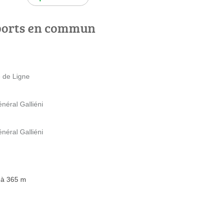
ports en commun
 de Ligne
néral Galliéni
néral Galliéni
 à 365 m