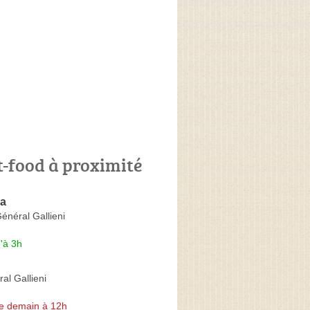
t-food à proximité
ia
énéral Gallieni
'à 3h
al Gallieni
e demain à 12h