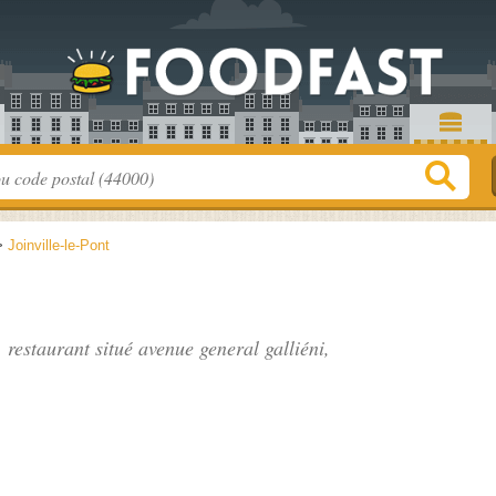
>
Joinville-le-Pont
 restaurant situé
avenue general galliéni
,