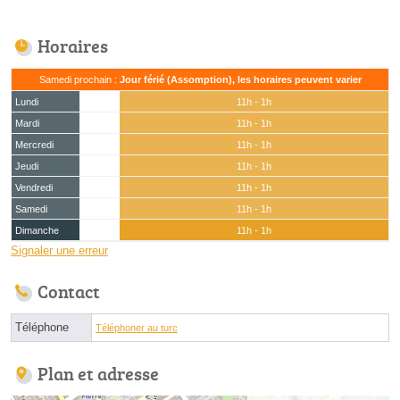
Horaires
Samedi prochain :
Jour férié (Assomption), les horaires peuvent varier
Lundi
11h - 1h
Mardi
11h - 1h
Mercredi
11h - 1h
Jeudi
11h - 1h
Vendredi
11h - 1h
Samedi
11h - 1h
Dimanche
11h - 1h
Signaler une erreur
Contact
Téléphone
Téléphoner au turc
Plan et adresse