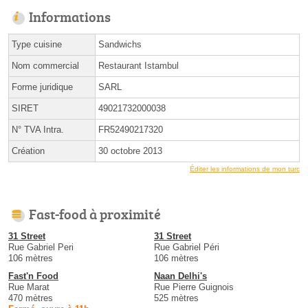
Informations
Type cuisine
Sandwichs
Nom commercial
Restaurant Istambul
Forme juridique
SARL
SIRET
49021732000038
N° TVA Intra.
FR52490217320
Création
30 octobre 2013
Éditer les informations de mon turc
Fast-food à proximité
31 Street
31 Street
Rue Gabriel Peri
Rue Gabriel Péri
106 mètres
106 mètres
Fast'n Food
Naan Delhi's
Rue Marat
Rue Pierre Guignois
470 mètres
525 mètres