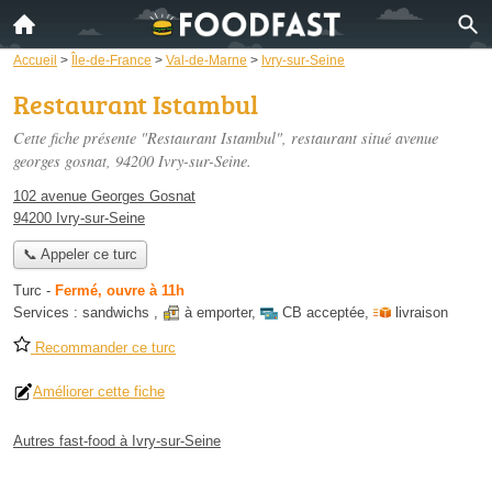
Accueil
>
Île-de-France
>
Val-de-Marne
>
Ivry-sur-Seine
Restaurant Istambul
Cette fiche présente "Restaurant Istambul", restaurant situé
avenue
georges gosnat
, 94200 Ivry-sur-Seine.
102 avenue Georges Gosnat
94200 Ivry-sur-Seine
📞 Appeler ce turc
Turc
-
Fermé, ouvre à 11h
Services :
sandwichs
,
à emporter
,
CB acceptée
,
livraison
Recommander ce turc
Améliorer cette fiche
Autres fast-food à Ivry-sur-Seine