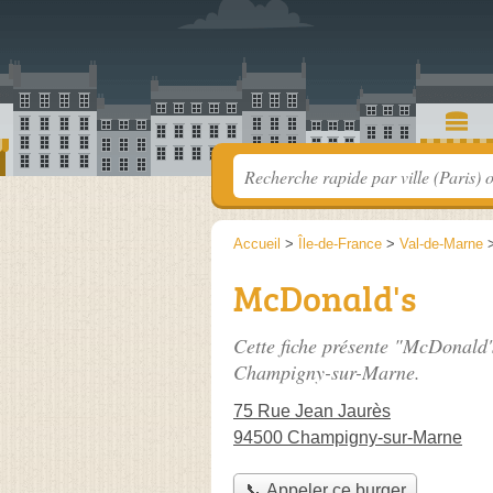
Accueil
>
Île-de-France
>
Val-de-Marne
McDonald's
Cette fiche présente "McDonald'
Champigny-sur-Marne.
75 Rue Jean Jaurès
94500 Champigny-sur-Marne
📞 Appeler ce burger