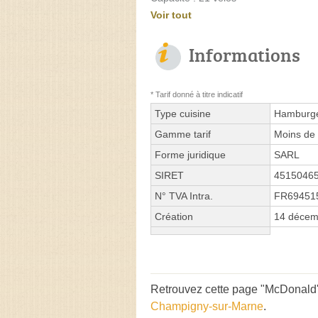
Voir tout
Informations
* Tarif donné à titre indicatif
Type cuisine
Hamburge
Gamme tarif
Moins de 
Forme juridique
SARL
SIRET
4515046
N° TVA Intra.
FR69451
Création
14 décem
Retrouvez cette page "McDonald's
Champigny-sur-Marne
.