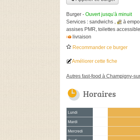
Burger
-
Ouvert jusqu'à minuit
Services :
sandwichs
,
à empor
assises PMR, toilettes accessible
livraison
Recommander ce burger
Améliorer cette fiche
Autres fast-food à Champigny-su
Horaires
Lundi
Mardi
Mercredi