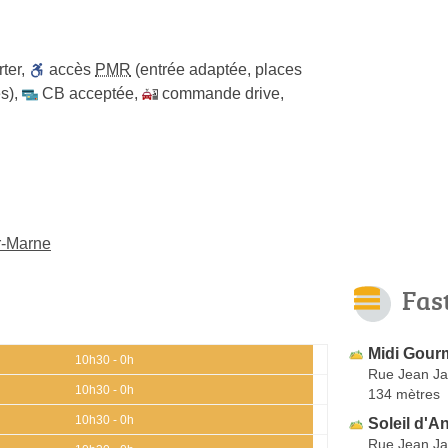
ter
,
accès
PMR
(entrée adaptée, places
s)
,
CB acceptée
,
commande drive
,
r-Marne
Fas
Midi Gou
10h30 - 0h
Rue Jean Ja
10h30 - 0h
134 mètres
10h30 - 0h
Soleil d'A
Rue Jean Ja