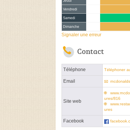
Jeudi
Vendredi
Samedi
Dimanche
Signaler une erreur
Contact
Téléphone
Téléphoner a
Email
mcdonalds
www.mcdon
ures/816
Site web
www.resta
ures
Facebook
facebook.