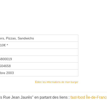
rs, Pizzas, Sandwichs
10€ *
5800019
504658
bre 2003
Éditer les informations de mon burger
 Rue Jean Jaurès" en partant des liens :
fast-food Île-de-Fran