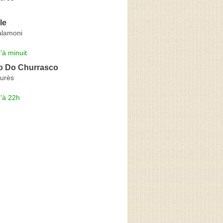
le
alamoni
'à minuit
o Do Churrasco
urès
'à 22h