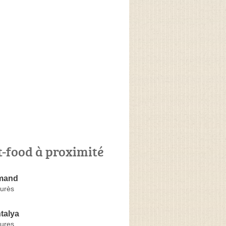
t-food à proximité
rmand
urès
ntalya
ures