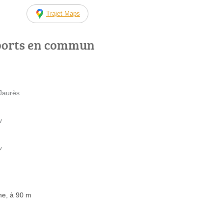
Trajet Maps
ports en commun
 Jaurès
v
v
ne, à 90 m