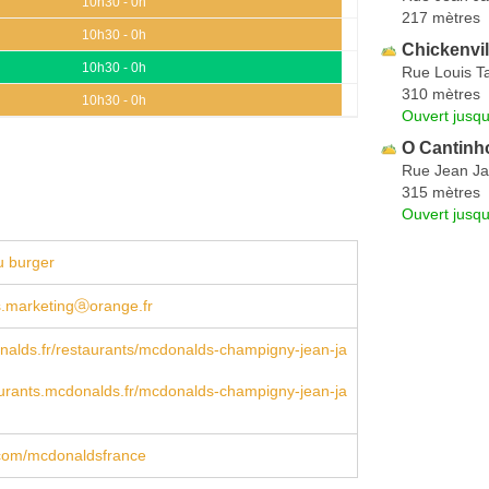
10h30 - 0h
217 mètres
10h30 - 0h
Chickenvil
10h30 - 0h
Rue Louis T
310 mètres
10h30 - 0h
Ouvert jusqu
O Cantinh
Rue Jean Ja
315 mètres
Ouvert jusqu
u burger
.marketingⓐorange.fr
alds.fr/restaurants/mcdonalds-champigny-jean-ja
urants.mcdonalds.fr/mcdonalds-champigny-jean-ja
com/mcdonaldsfrance