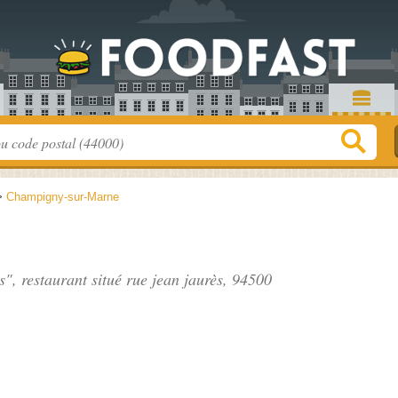
>
Champigny-sur-Marne
s", restaurant situé
rue jean jaurès
, 94500