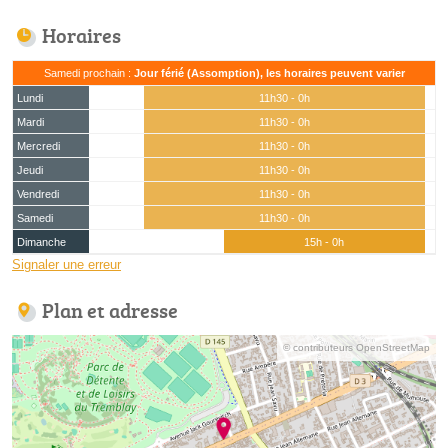
Horaires
Samedi prochain :
Jour férié (Assomption), les horaires peuvent varier
Lundi
11h30 - 0h
Mardi
11h30 - 0h
Mercredi
11h30 - 0h
Jeudi
11h30 - 0h
Vendredi
11h30 - 0h
Samedi
11h30 - 0h
Dimanche
15h - 0h
Signaler une erreur
Plan et adresse
© contributeurs OpenStreetMap