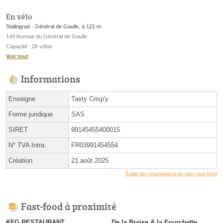
En vélo
Stalingrad - Général de Gaulle, à 121 m
140 Avenue du Général de Gaulle
Capacité : 26 vélos
Voir tout
Informations
Enseigne
Tasty Crisp'y
Forme juridique
SAS
SIRET
99145455400015
N° TVA Intra.
FR03991454554
Création
21 août 2025
Éditer les informations de mon fast-food
Fast-food à proximité
KFG RESTAURANT
De la Braise A la Fourchette