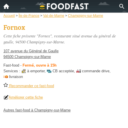
Accueil
>
Île-de-France
>
Val-de-Marne
>
Champigny-sur-Marne
Fornox
Cette fiche présente "Fornox", restaurant situé
avenue du général de
gaulle
, 94500 Champigny-sur-Marne.
107 avenue du Général de Gaulle
94500 Champigny-sur-Marne
Fast-food
-
Fermé, ouvre à 15h
Services :
à emporter
,
CB acceptée
,
commande drive
,
livraison
Recommander ce fast-food
Améliorer cette fiche
Autres fast-food à Champigny-sur-Marne