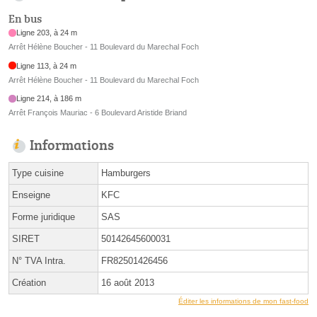
En bus
Ligne 203, à 24 m
Arrêt Hélène Boucher - 11 Boulevard du Marechal Foch
Ligne 113, à 24 m
Arrêt Hélène Boucher - 11 Boulevard du Marechal Foch
Ligne 214, à 186 m
Arrêt François Mauriac - 6 Boulevard Aristide Briand
Informations
Type cuisine
Hamburgers
Enseigne
KFC
Forme juridique
SAS
SIRET
50142645600031
N° TVA Intra.
FR82501426456
Création
16 août 2013
Éditer les informations de mon fast-food