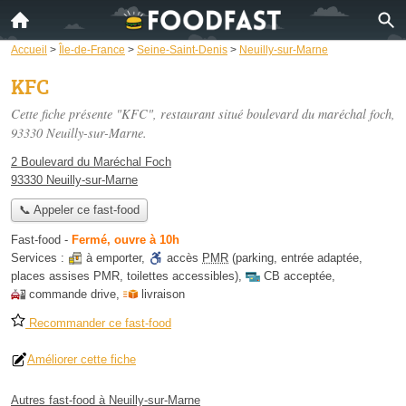
Accueil
>
Île-de-France
>
Seine-Saint-Denis
>
Neuilly-sur-Marne
KFC
Cette fiche présente "KFC", restaurant situé
boulevard du maréchal foch
,
93330 Neuilly-sur-Marne.
2 Boulevard du Maréchal Foch
93330 Neuilly-sur-Marne
📞 Appeler ce fast-food
Fast-food
-
Fermé, ouvre à 10h
Services :
à emporter
,
accès
PMR
(parking, entrée adaptée,
places assises PMR, toilettes accessibles)
,
CB acceptée
,
commande drive
,
livraison
Recommander ce fast-food
Améliorer cette fiche
Autres fast-food à Neuilly-sur-Marne