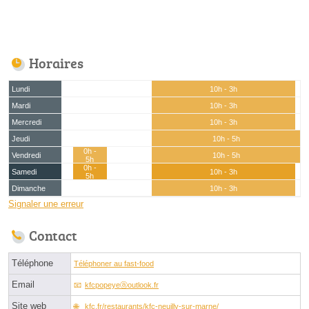
Horaires
Lundi
10h - 3h
Mardi
10h - 3h
Mercredi
10h - 3h
Jeudi
10h - 5h
0h -
Vendredi
10h - 5h
5h
0h -
Samedi
10h - 3h
5h
Dimanche
10h - 3h
Signaler une erreur
Contact
Téléphone
Téléphoner au fast-food
Email
kfcpopeyeⓐoutlook.fr
Site web
kfc.fr/restaurants/kfc-neuilly-sur-marne/