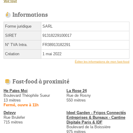
Voir tout
Informations
Forme juridique
SARL
SIRET
91318229100017
N° TVA Intra.
FR38913182291
Création
1 mai 2022
Éditer les informations de mon fast-food
Fast-food à proximité
He Pates Moi
La Rose 24
Boulevard Théophile Sueur
Rue de Rosny
13 mètres
550 mètres
Fermé, ouvre à 11h
Delevv
Ideel Garden - Frigos Connectés
Rue Brulefer
Entreprises & Bureaux - Cantine
715 mètres
Digitale Paris & IDF
Boulevard de la Boissière
975 mètres