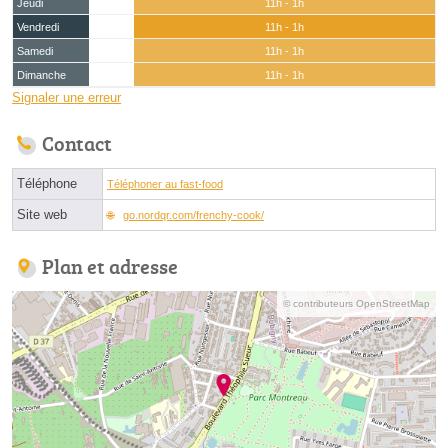
Jeudi
11h - 1h
Vendredi
11h - 1h
Samedi
11h - 1h
Dimanche
11h - 1h
Signaler une erreur
Contact
Téléphone
Téléphoner au fast-food
Site web
go.nordqr.com/frenchy-cook/
Plan et adresse
© contributeurs OpenStreetMap