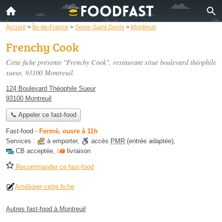
Accueil
>
Île-de-France
>
Seine-Saint-Denis
>
Montreuil
Frenchy Cook
Cette fiche présente "Frenchy Cook", restaurant situé
boulevard théophile
sueur
, 93100 Montreuil.
124 Boulevard Théophile Sueur
93100 Montreuil
📞 Appeler ce fast-food
Fast-food
-
Fermé, ouvre à 11h
Services :
à emporter
,
accès
PMR
(entrée adaptée)
,
CB acceptée
,
livraison
Recommander ce fast-food
Améliorer cette fiche
Autres fast-food à Montreuil