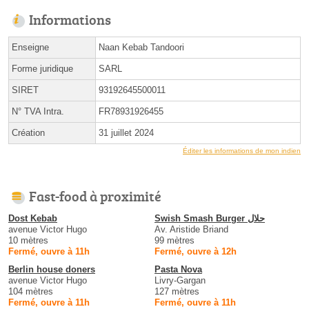
Informations
Enseigne
Naan Kebab Tandoori
Forme juridique
SARL
SIRET
93192645500011
N° TVA Intra.
FR78931926455
Création
31 juillet 2024
Éditer les informations de mon indien
Fast-food à proximité
Dost Kebab
Swish Smash Burger حلال
avenue Victor Hugo
Av. Aristide Briand
10 mètres
99 mètres
Fermé, ouvre à 11h
Fermé, ouvre à 12h
Berlin house doners
Pasta Nova
avenue Victor Hugo
Livry-Gargan
104 mètres
127 mètres
Fermé, ouvre à 11h
Fermé, ouvre à 11h