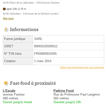
Arrêt Place de la Libération - 203 Avenue Pasteur
Ligne 148, à 76 m
Arrêt Libération - 3 Avenue de la Division Leclerc
Voir tout
Informations
Forme juridique
SARL
SIRET
80091635500012
N° TVA Intra.
FR04800916355
Création
1 mars 2014
Éditer les informations de mon fast-food
Fast-food à proximité
L'Escale
Padrino Food
avenue Pasteur
Rue du Professeur Paul Langevin
490 mètres
565 mètres
Ouvert jusqu'à minuit
Ouverte jusqu'à 23h