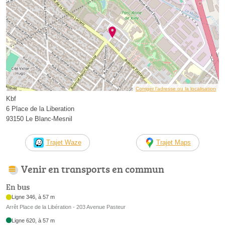
Corriger l’adresse ou la localisation
Kbf
6 Place de la Liberation
93150 Le Blanc-Mesnil
Trajet Waze
Trajet Maps
Venir en transports en commun
En bus
Ligne 346, à 57 m
Arrêt Place de la Libération - 203 Avenue Pasteur
Ligne 620, à 57 m