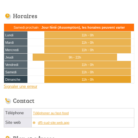
Horaires
Samedi prochain :
Jour férié (Assomption), les horaires peuvent varier
Lundi
11h - 0h
Mardi
11h - 0h
Mercredi
11h - 0h
Jeudi
9h - 22h
Vendredi
11h - 0h
Samedi
11h - 0h
Dimanche
11h - 0h
Signaler une erreur
Contact
Téléphone
Téléphoner au fast-food
Site web
df5-sud-site.web.app