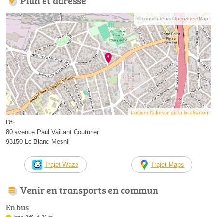
Plan et adresse
© contributeurs OpenStreetMap
Corriger l’adresse ou la localisation
Df5
80 avenue Paul Vaillant Couturier
93150 Le Blanc-Mesnil
Trajet Waze
Trajet Maps
Venir en transports en commun
En bus