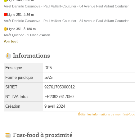
Ligne 346, à 36 m
Arrêt Danielle Casanova - Paul Vaillant-Couturier - 84 Avenue Paul Vaillant Couturier
Ligne 251, à 36 m
Arrêt Danielle Casanova - Paul Vaillant-Couturier - 84 Avenue Paul Vaillant Couturier
Ligne 351, à 180 m
Arrêt Québec - 9 Place d’Artois
Voir tout
Informations
Enseigne
DF5
Forme juridique
SAS
SIRET
92761705000012
N° TVA Intra.
FR23927617050
Création
9 avril 2024
Éditer les informations de mon fast-food
Fast-food à proximité