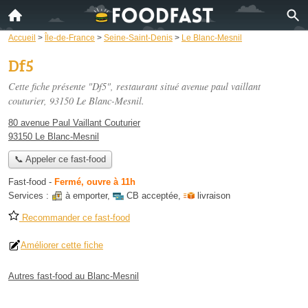
Accueil
>
Île-de-France
>
Seine-Saint-Denis
>
Le Blanc-Mesnil
Df5
Cette fiche présente "Df5", restaurant situé
avenue paul vaillant
couturier
, 93150 Le Blanc-Mesnil.
80 avenue Paul Vaillant Couturier
93150 Le Blanc-Mesnil
📞 Appeler ce fast-food
Fast-food
-
Fermé, ouvre à 11h
Services :
à emporter
,
CB acceptée
,
livraison
Recommander ce fast-food
Améliorer cette fiche
Autres fast-food au Blanc-Mesnil