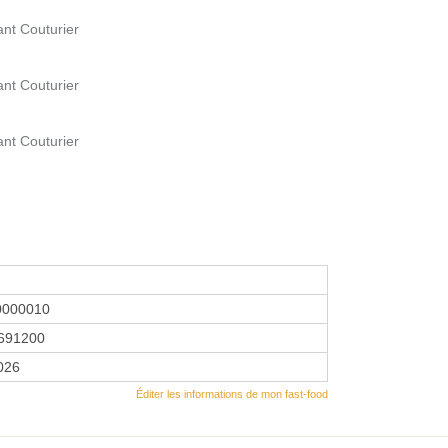
ant Couturier
ant Couturier
ant Couturier
0000010
691200
2026
Éditer les informations de mon fast-food