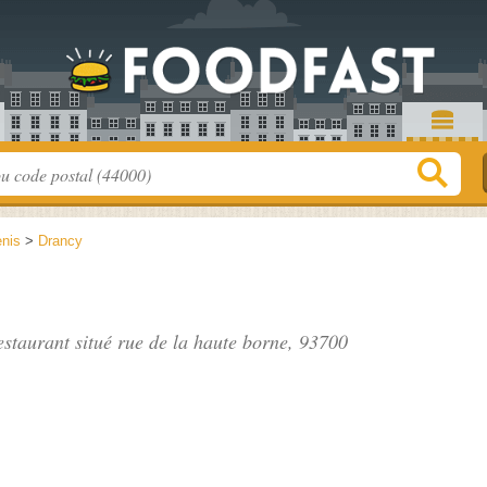
enis
>
Drancy
estaurant situé
rue de la haute borne
, 93700