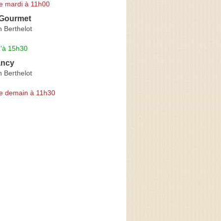
e mardi à 11h00
 Gourmet
 Berthelot
u'à 15h30
ancy
 Berthelot
e demain à 11h30