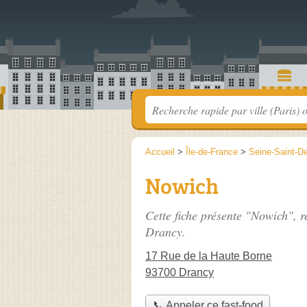
Accueil
>
Île-de-France
>
Seine-Saint-D
Nowich
Cette fiche présente "Nowich", r
Drancy.
17 Rue de la Haute Borne
93700 Drancy
📞 Appeler ce fast-food