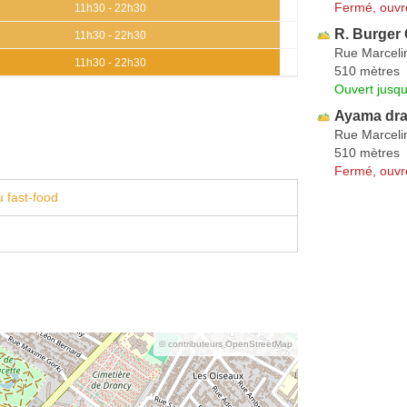
Fermé, ouvr
11h30 - 22h30
R. Burger
11h30 - 22h30
Rue Marcelin
11h30 - 22h30
510 mètres
Ouvert jusq
Ayama dr
Rue Marcelin
510 mètres
Fermé, ouvr
 fast-food
© contributeurs OpenStreetMap