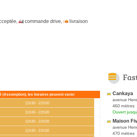
cceptée
,
commande drive
,
livraison
Fas
Cankaya
ié (Assomption), les horaires peuvent varier
avenue Henr
11h30 - 22h30
460 mètres
Ouvert jusqu
11h30 - 22h30
Maison Fi
11h30 - 22h30
avenue Henr
11h30 - 22h30
470 mètres