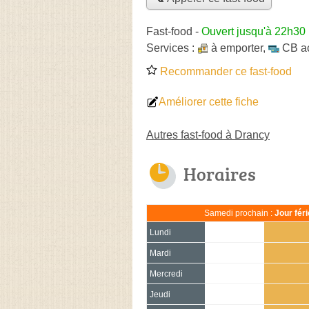
Fast-food
-
Ouvert jusqu'à 22h30
Services :
à emporter
,
CB a
Recommander ce fast-food
Améliorer cette fiche
Autres fast-food à Drancy
Horaires
Samedi prochain :
Jour fér
Lundi
Mardi
Mercredi
Jeudi