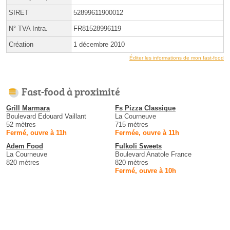
SIRET
52899611900012
N° TVA Intra.
FR81528996119
Création
1 décembre 2010
Éditer les informations de mon fast-food
Fast-food à proximité
Grill Marmara
Fs Pizza Classique
Boulevard Edouard Vaillant
La Courneuve
52 mètres
715 mètres
Fermé, ouvre à 11h
Fermée, ouvre à 11h
Adem Food
Fulkoli Sweets
La Courneuve
Boulevard Anatole France
820 mètres
820 mètres
Fermé, ouvre à 10h