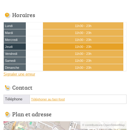
Horaires
Lundi
11h30 - 23h
Mardi
11h30 - 23h
Mercredi
11h30 - 23h
Jeudi
11h30 - 23h
Vendredi
11h30 - 23h
Samedi
11h30 - 23h
Dimanche
11h30 - 23h
Signaler une erreur
Contact
Téléphone
Téléphoner au fast-food
Plan et adresse
© contributeurs OpenStreetMap