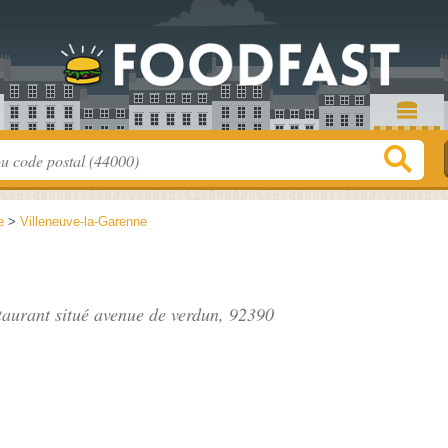
e
>
Villeneuve-la-Garenne
staurant situé
avenue de verdun
, 92390