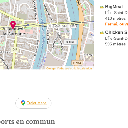
BigMeal
L'Île-Saint-D
410 mètres
Fermé, ouvr
Chicken S
L'Île-Saint-D
595 mètres
Corriger l’adresse ou la localisation
Trajet Maps
ports en commun