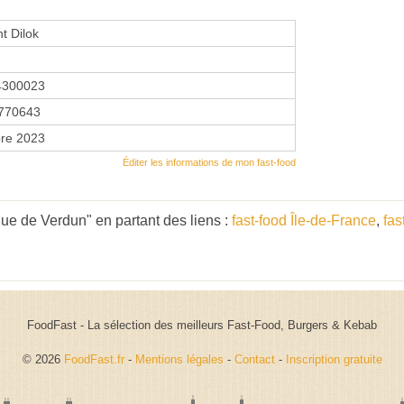
t Dilok
4300023
770643
re 2023
Éditer les informations de mon fast-food
ue de Verdun" en partant des liens :
fast-food Île-de-France
,
fas
FoodFast - La sélection des meilleurs Fast-Food, Burgers & Kebab
© 2026
FoodFast.fr
-
Mentions légales
-
Contact
-
Inscription gratuite