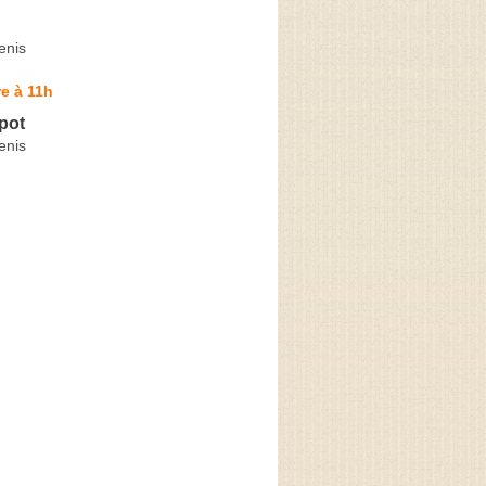
enis
e à 11h
pot
enis