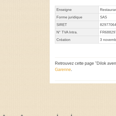
Enseigne
Restauran
Forme juridique
SAS
SIRET
8297706
N° TVA Intra.
FR68829
Création
3 novemb
Retrouvez cette page "Dilok aven
Garenne
.