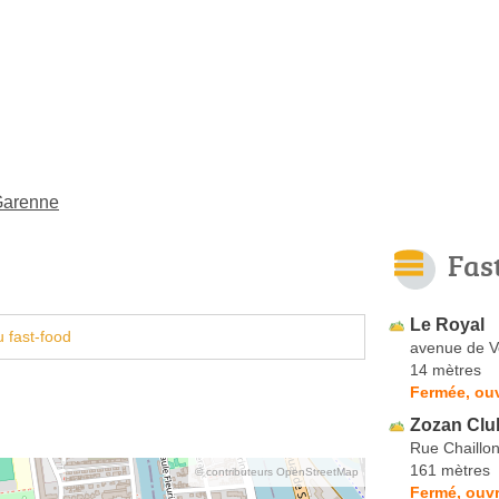
-Garenne
Fas
Le Royal
 fast-food
avenue de V
14 mètres
Fermée, ouv
Zozan Clu
Rue Chaillo
161 mètres
© contributeurs OpenStreetMap
Fermé, ouvr