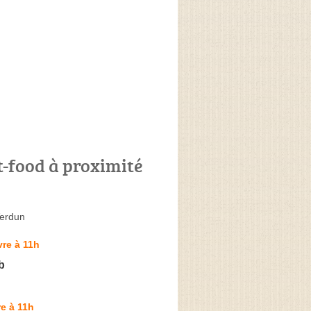
t-food à proximité
erdun
re à 11h
b
n
e à 11h