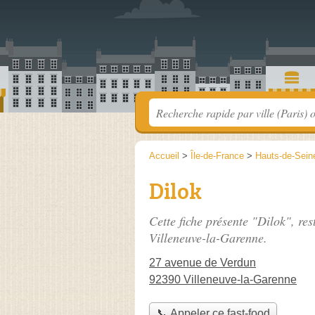
Accueil
>
Île-de-France
>
Hauts-de-Sein
Dilok
Cette fiche présente "Dilok", re
Villeneuve-la-Garenne.
27 avenue de Verdun
92390 Villeneuve-la-Garenne
📞 Appeler ce fast-food