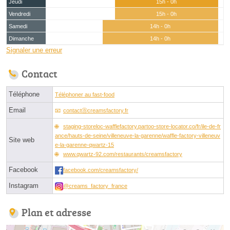
Jeudi
15h - 0h
Vendredi
15h - 0h
Samedi
14h - 0h
Dimanche
14h - 0h
Signaler une erreur
Contact
Téléphone
Téléphoner au fast-food
Email
contactⓐcreamsfactory.fr
staging-storeloc-wafflefactory.partoo-store-locator.co/fr/ile-de-fr
ance/hauts-de-seine/villeneuve-la-garenne/waffle-factory-villeneuv
Site web
e-la-garenne-qwartz-15
www.qwartz-92.com/restaurants/creamsfactory
Facebook
facebook.com/creamsfactory/
Instagram
@creams_factory_france
Plan et adresse