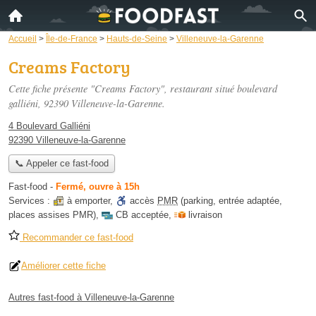
Accueil
>
Île-de-France
>
Hauts-de-Seine
>
Villeneuve-la-Garenne
Creams Factory
Cette fiche présente "Creams Factory", restaurant situé
boulevard
galliéni
, 92390 Villeneuve-la-Garenne.
4 Boulevard Galliéni
92390 Villeneuve-la-Garenne
📞 Appeler ce fast-food
Fast-food
-
Fermé, ouvre à 15h
Services :
à emporter
,
accès
PMR
(parking, entrée adaptée,
places assises PMR)
,
CB acceptée
,
livraison
Recommander ce fast-food
Améliorer cette fiche
Autres fast-food à Villeneuve-la-Garenne