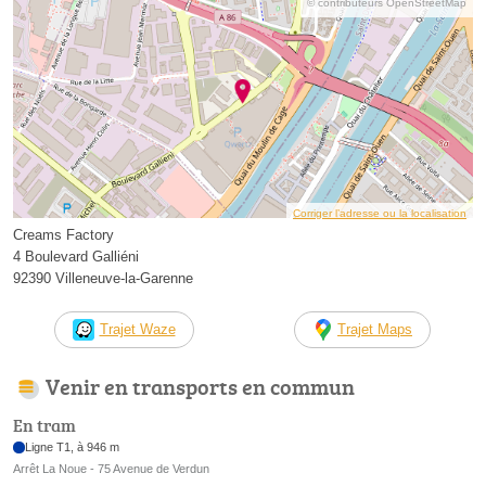
© contributeurs OpenStreetMap
Corriger l’adresse ou la localisation
Creams Factory
4 Boulevard Galliéni
92390 Villeneuve-la-Garenne
Trajet Waze
Trajet Maps
Venir en transports en commun
En tram
Ligne T1, à 946 m
Arrêt La Noue - 75 Avenue de Verdun