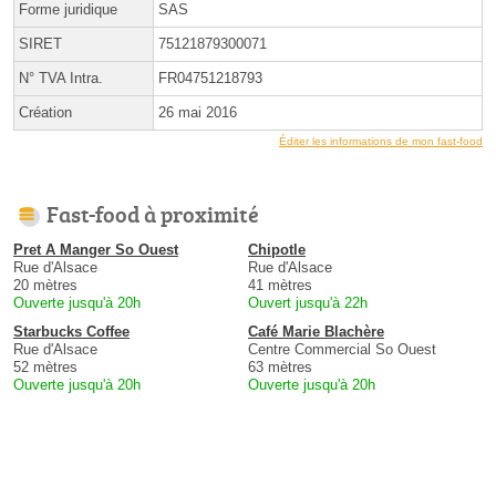
Forme juridique
SAS
SIRET
75121879300071
N° TVA Intra.
FR04751218793
Création
26 mai 2016
Éditer les informations de mon fast-food
Fast-food à proximité
Pret A Manger So Ouest
Chipotle
Rue d'Alsace
Rue d'Alsace
20 mètres
41 mètres
Ouverte jusqu'à 20h
Ouvert jusqu'à 22h
Starbucks Coffee
Café Marie Blachère
Rue d'Alsace
Centre Commercial So Ouest
52 mètres
63 mètres
Ouverte jusqu'à 20h
Ouverte jusqu'à 20h