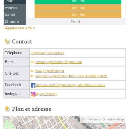
Jeudi
10h - 20h
Vendredi
10h - 20h
Samedi
10h - 20h
Dimanche
Fermé
Signaler une erreur
Contact
Téléphone
Téléphoner au fast-food
Email
camille.yogurtfactoryⓐgmail.com
www.yogurtfactory.fr
Site web
magasins.yogurtfactory.fr/so-ouest-levallois-perret/
Facebook
facebook.com/Yogurt-Factory-453988761621385/
Instagram
@yogurtfactory
Plan et adresse
© contributeurs OpenStreetMap