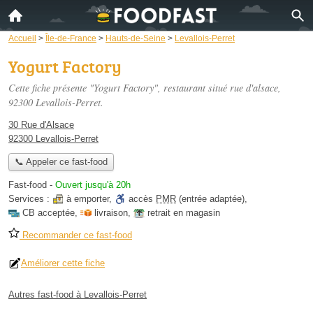
Accueil
>
Île-de-France
>
Hauts-de-Seine
>
Levallois-Perret
Yogurt Factory
Cette fiche présente "Yogurt Factory", restaurant situé
rue d'alsace
,
92300 Levallois-Perret.
30 Rue d'Alsace
92300 Levallois-Perret
📞 Appeler ce fast-food
Fast-food
-
Ouvert jusqu'à 20h
Services :
à emporter
,
accès
PMR
(entrée adaptée)
,
CB acceptée
,
livraison
,
retrait en magasin
Recommander ce fast-food
Améliorer cette fiche
Autres fast-food à Levallois-Perret