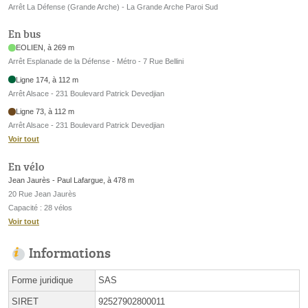
Arrêt La Défense (Grande Arche) - La Grande Arche Paroi Sud
En bus
EOLIEN, à 269 m
Arrêt Esplanade de la Défense - Métro - 7 Rue Bellini
Ligne 174, à 112 m
Arrêt Alsace - 231 Boulevard Patrick Devedjian
Ligne 73, à 112 m
Arrêt Alsace - 231 Boulevard Patrick Devedjian
Voir tout
En vélo
Jean Jaurès - Paul Lafargue, à 478 m
20 Rue Jean Jaurès
Capacité : 28 vélos
Voir tout
Informations
Forme juridique
SAS
SIRET
92527902800011