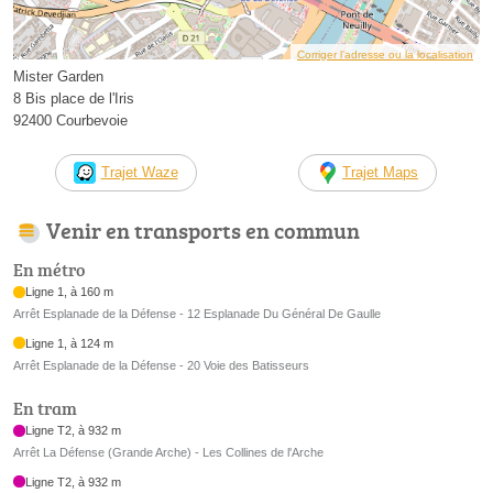
Corriger l’adresse ou la localisation
Mister Garden
8 Bis place de l'Iris
92400 Courbevoie
Trajet Waze
Trajet Maps
Venir en transports en commun
En métro
Ligne 1, à 160 m
Arrêt Esplanade de la Défense - 12 Esplanade Du Général De Gaulle
Ligne 1, à 124 m
Arrêt Esplanade de la Défense - 20 Voie des Batisseurs
En tram
Ligne T2, à 932 m
Arrêt La Défense (Grande Arche) - Les Collines de l'Arche
Ligne T2, à 932 m