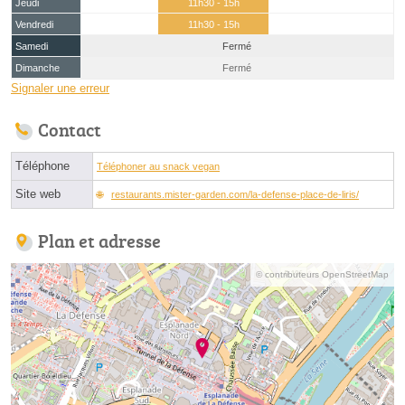
Jeudi
11h30 - 15h
Vendredi
11h30 - 15h
Samedi
Fermé
Dimanche
Fermé
Signaler une erreur
Contact
Téléphone
Téléphoner au snack vegan
Site web
restaurants.mister-garden.com/la-defense-place-de-liris/
Plan et adresse
© contributeurs OpenStreetMap