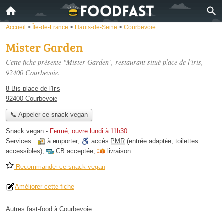
Accueil
>
Île-de-France
>
Hauts-de-Seine
>
Courbevoie
Mister Garden
Cette fiche présente "Mister Garden", restaurant situé
place de l'iris
,
92400 Courbevoie.
8 Bis place de l'Iris
92400 Courbevoie
📞 Appeler ce snack vegan
Snack vegan
-
Fermé, ouvre lundi à 11h30
Services :
à emporter
,
accès
PMR
(entrée adaptée, toilettes
accessibles)
,
CB acceptée
,
livraison
Recommander ce snack vegan
Améliorer cette fiche
Autres fast-food à Courbevoie