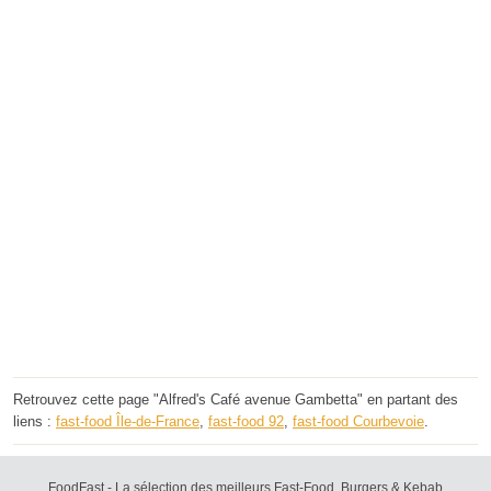
Retrouvez cette page "Alfred's Café avenue Gambetta" en partant des
liens :
fast-food Île-de-France
,
fast-food 92
,
fast-food Courbevoie
.
FoodFast - La sélection des meilleurs Fast-Food, Burgers & Kebab