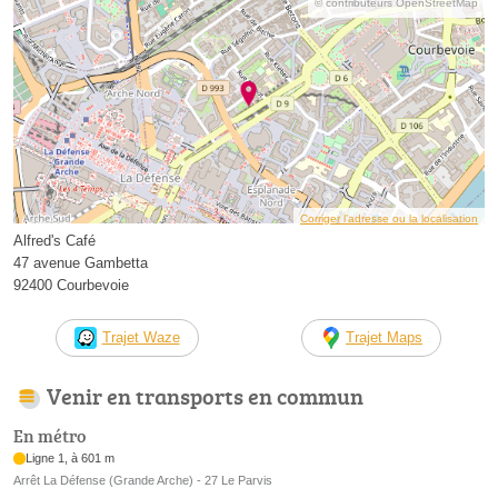
© contributeurs OpenStreetMap
Corriger l’adresse ou la localisation
Alfred's Café
47 avenue Gambetta
92400 Courbevoie
Trajet Waze
Trajet Maps
Venir en transports en commun
En métro
Ligne 1, à 601 m
Arrêt La Défense (Grande Arche) - 27 Le Parvis