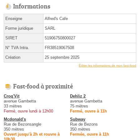
Informations
Enseigne
Alfred's Cafe
Forme juridique
SARL
SIRET
51906750800027
N° TVA Intra.
FR38519067508
Création
25 septembre 2025
Éditer les informations de mon fast-food
Fast-food à proximité
Croq'Vit
Dehliz 2
avenue Gambetta
avenue Gambetta
33 mètres
75 mètres
Fermé, ouvre lundi à 12h00
Fermé, ouvre à 11h
Mcdonald's
Subway
Rue de Bezonsangle
Rue de Bezons
350 mètres
350 mètres
Ouvert jusqu'à 2h et rouvre à
Fermée, ouvre à 11h
10h30