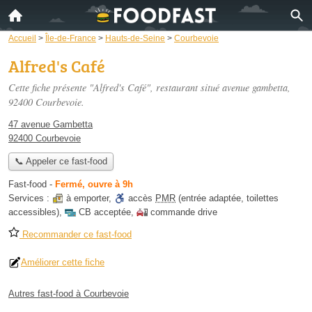
Accueil
>
Île-de-France
>
Hauts-de-Seine
>
Courbevoie
Alfred's Café
Cette fiche présente "Alfred's Café", restaurant situé
avenue gambetta
,
92400 Courbevoie.
47 avenue Gambetta
92400 Courbevoie
📞 Appeler ce fast-food
Fast-food
-
Fermé, ouvre à 9h
Services :
à emporter
,
accès
PMR
(entrée adaptée, toilettes
accessibles)
,
CB acceptée
,
commande drive
Recommander ce fast-food
Améliorer cette fiche
Autres fast-food à Courbevoie