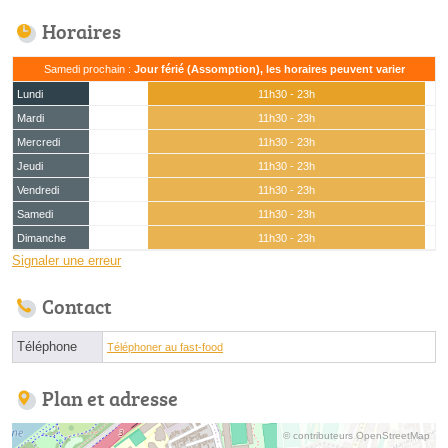
Horaires
Samedi prochain :
Jour férié (Assomption), les horaires peuvent varier
Lundi
11h30 - 23h
Mardi
11h30 - 23h
Mercredi
11h30 - 23h
Jeudi
11h30 - 23h
Vendredi
11h30 - 23h
Samedi
11h30 - 23h
Dimanche
11h30 - 23h
Signaler une erreur
Contact
Téléphone
Téléphoner au fast-food
Plan et adresse
© contributeurs OpenStreetMap