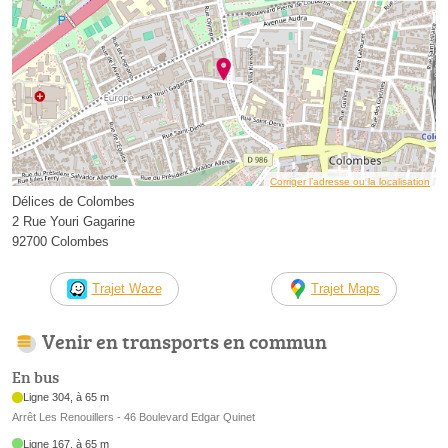
Corriger l’adresse ou la localisation
Délices de Colombes
2 Rue Youri Gagarine
92700 Colombes
Trajet Waze
Trajet Maps
Venir en transports en commun
En bus
Ligne 304, à 65 m
Arrêt Les Renouillers - 46 Boulevard Edgar Quinet
Ligne 167, à 65 m