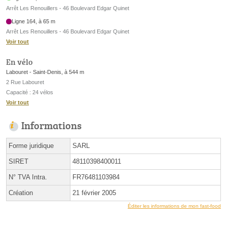
Arrêt Les Renouillers - 46 Boulevard Edgar Quinet
Ligne 164, à 65 m
Arrêt Les Renouillers - 46 Boulevard Edgar Quinet
Voir tout
En vélo
Labouret - Saint-Denis, à 544 m
2 Rue Labouret
Capacité : 24 vélos
Voir tout
Informations
Forme juridique
SARL
SIRET
48110398400011
N° TVA Intra.
FR76481103984
Création
21 février 2005
Éditer les informations de mon fast-food