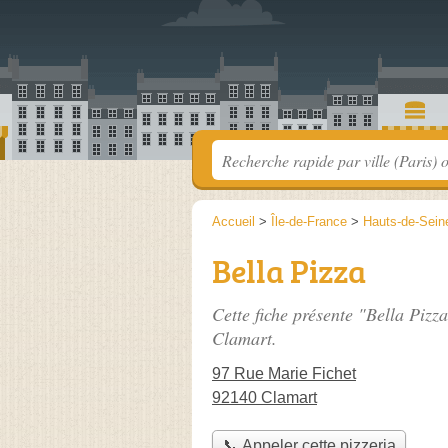
Accueil
>
Île-de-France
>
Hauts-de-Sein
Bella Pizza
Cette fiche présente "Bella Pizz
Clamart.
97 Rue Marie Fichet
92140 Clamart
📞 Appeler cette pizzeria