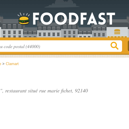
e
>
Clamart
a", restaurant situé
rue marie fichet
, 92140