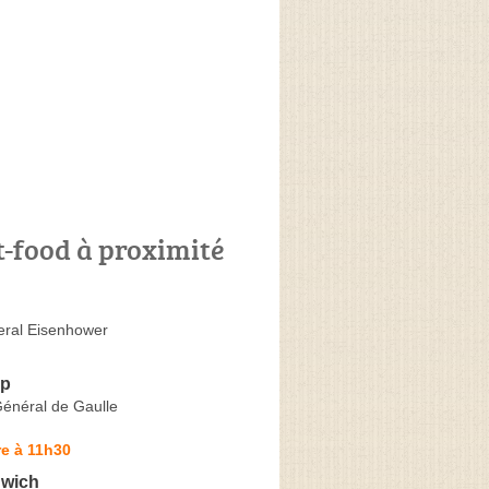
t-food à proximité
ral Eisenhower
Up
énéral de Gaulle
e à 11h30
dwich