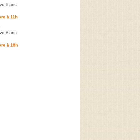
vé Blanc
re à 11h
e
vé Blanc
re à 18h