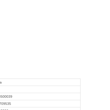
za
3500039
709535