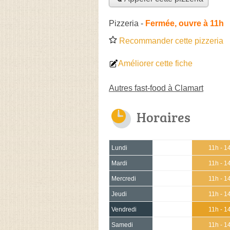
Pizzeria
-
Fermée, ouvre à 11h
Recommander cette pizzeria
Améliorer cette fiche
Autres fast-food à Clamart
Horaires
Lundi
11h - 1
Mardi
11h - 1
Mercredi
11h - 1
Jeudi
11h - 1
Vendredi
11h - 1
Samedi
11h - 1