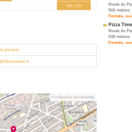
Route du Pa
18h - 21h
560 mètres
Fermée, ouv
Pizza Tim
Route du Pa
595 mètres
Fermée, ouv
la pizzeria
tjhⓐwanadoo.fr
© contributeurs OpenStreetMap