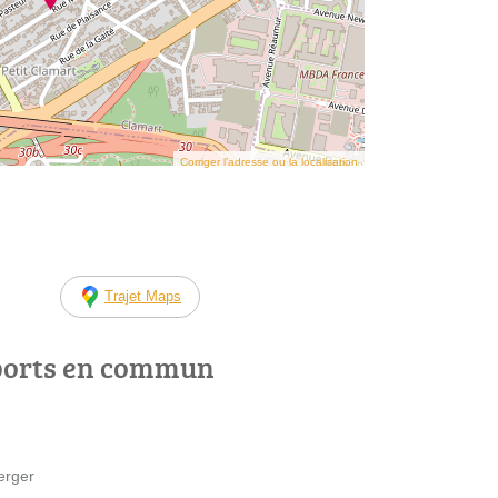
Corriger l’adresse ou la localisation
Trajet Maps
ports en commun
erger