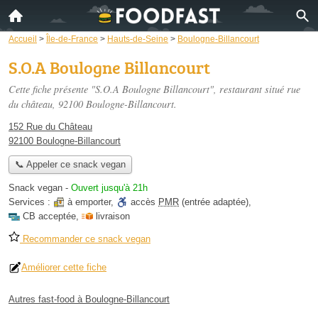
Accueil
>
Île-de-France
>
Hauts-de-Seine
>
Boulogne-Billancourt
S.O.A Boulogne Billancourt
Cette fiche présente "S.O.A Boulogne Billancourt", restaurant situé
rue
du château
, 92100 Boulogne-Billancourt.
152 Rue du Château
92100 Boulogne-Billancourt
📞 Appeler ce snack vegan
Snack vegan
-
Ouvert jusqu'à 21h
Services :
à emporter
,
accès
PMR
(entrée adaptée)
,
CB acceptée
,
livraison
Recommander ce snack vegan
Améliorer cette fiche
Autres fast-food à Boulogne-Billancourt