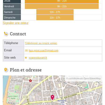
Jeudi
9h - 21h
Vendredi
9h - 21h
Samedi
11h - 17h
Dimanche
11h - 17h
Signaler une erreur
Contact
Téléphone
Téléphoner au snack vegan
Email
fast.good.soaⓐgmail.com
Site web
soarestaurant.fr
Plan et adresse
© contributeurs OpenStreetMap