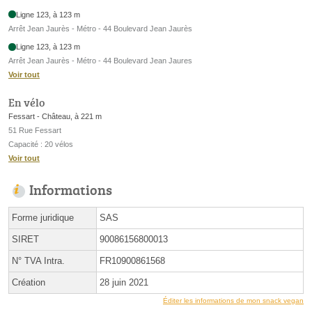
Ligne 123, à 123 m
Arrêt Jean Jaurès - Métro - 44 Boulevard Jean Jaurès
Ligne 123, à 123 m
Arrêt Jean Jaurès - Métro - 44 Boulevard Jean Jaures
Voir tout
En vélo
Fessart - Château, à 221 m
51 Rue Fessart
Capacité : 20 vélos
Voir tout
Informations
Forme juridique
SAS
SIRET
90086156800013
N° TVA Intra.
FR10900861568
Création
28 juin 2021
Éditer les informations de mon snack vegan