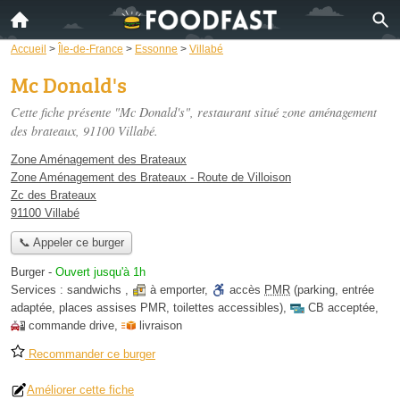
Accueil
>
Île-de-France
>
Essonne
>
Villabé
Mc Donald's
Cette fiche présente "Mc Donald's", restaurant situé
zone aménagement
des brateaux
, 91100 Villabé.
Zone Aménagement des Brateaux
Zone Aménagement des Brateaux - Route de Villoison
Zc des Brateaux
91100 Villabé
📞 Appeler ce burger
Burger
-
Ouvert jusqu'à 1h
Services :
sandwichs
,
à emporter
,
accès
PMR
(parking, entrée
adaptée, places assises PMR, toilettes accessibles)
,
CB acceptée
,
commande drive
,
livraison
Recommander ce burger
Améliorer cette fiche