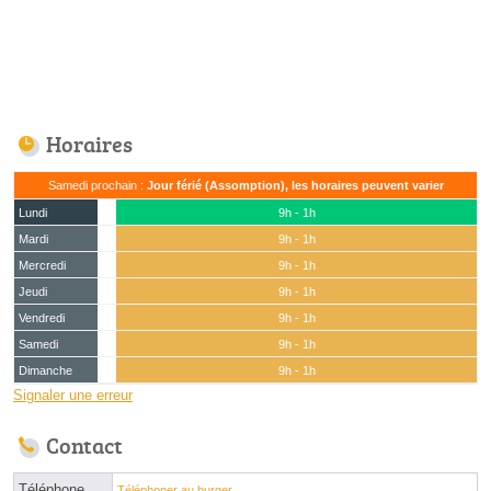
Horaires
Samedi prochain :
Jour férié (Assomption), les horaires peuvent varier
Lundi
9h - 1h
Mardi
9h - 1h
Mercredi
9h - 1h
Jeudi
9h - 1h
Vendredi
9h - 1h
Samedi
9h - 1h
Dimanche
9h - 1h
Signaler une erreur
Contact
Téléphone
Téléphoner au burger