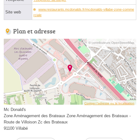
www.restaurants.mcdonalds.fr/mcdonalds-villabe-zone-comme
Site web
rciale
Plan et adresse
© contributeurs OpenStreetMap
Corriger l’adresse ou la localisation
Mc Donald's
Zone Aménagement des Brateaux Zone Aménagement des Brateaux -
Route de Villoison Zc des Brateaux
91100 Villabé