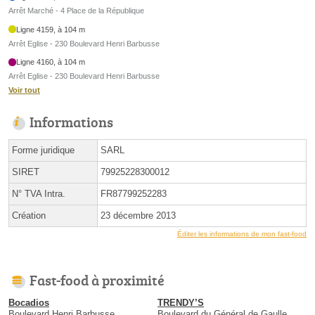
Arrêt Marché - 4 Place de la République
Ligne 4159, à 104 m
Arrêt Eglise - 230 Boulevard Henri Barbusse
Ligne 4160, à 104 m
Arrêt Eglise - 230 Boulevard Henri Barbusse
Voir tout
Informations
Forme juridique
SARL
SIRET
79925228300012
N° TVA Intra.
FR87799252283
Création
23 décembre 2013
Éditer les informations de mon fast-food
Fast-food à proximité
Bocadios
TRENDY’S
Boulevard Henri Barbusse
Boulevard du Général de Gaulle