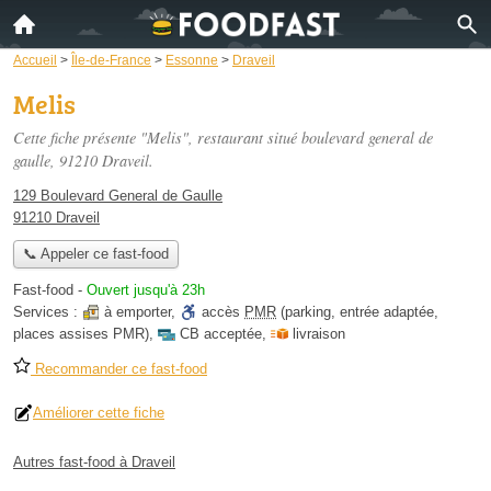
Accueil
>
Île-de-France
>
Essonne
>
Draveil
Melis
Cette fiche présente "Melis", restaurant situé
boulevard general de
gaulle
, 91210 Draveil.
129 Boulevard General de Gaulle
91210 Draveil
📞 Appeler ce fast-food
Fast-food
-
Ouvert jusqu'à 23h
Services :
à emporter
,
accès
PMR
(parking, entrée adaptée,
places assises PMR)
,
CB acceptée
,
livraison
Recommander ce fast-food
Améliorer cette fiche
Autres fast-food à Draveil