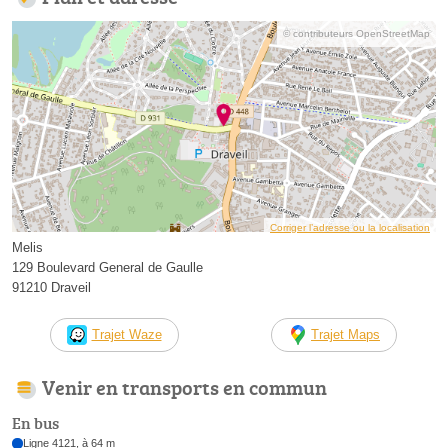
© contributeurs OpenStreetMap
Corriger l’adresse ou la localisation
Melis
129 Boulevard General de Gaulle
91210 Draveil
Trajet Waze
Trajet Maps
Venir en transports en commun
En bus
Ligne 4121, à 64 m