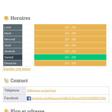
Horaires
Lundi
11h - 23h
Mardi
11h - 23h
Mercredi
11h - 23h
Jeudi
11h - 23h
Vendredi
11h - 23h
Samedi
11h - 23h
Dimanche
11h - 23h
Signaler une erreur
Contact
Téléphone
Téléphoner au fast-food
Facebook
facebook.com/Restaurant-MELIS-Draveil-1547610938872349
Plan et adresse