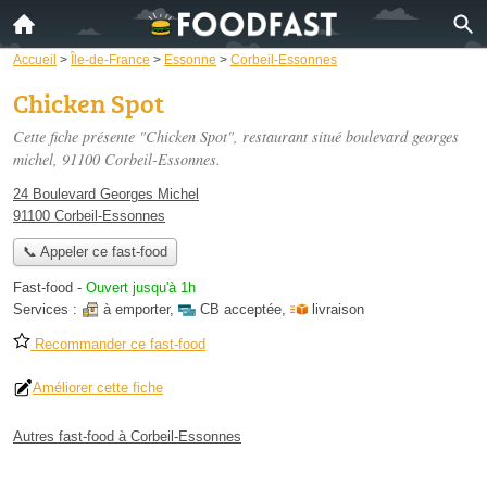
Accueil
>
Île-de-France
>
Essonne
>
Corbeil-Essonnes
Chicken Spot
Cette fiche présente "Chicken Spot", restaurant situé
boulevard georges
michel
, 91100 Corbeil-Essonnes.
24 Boulevard Georges Michel
91100 Corbeil-Essonnes
📞 Appeler ce fast-food
Fast-food
-
Ouvert jusqu'à 1h
Services :
à emporter
,
CB acceptée
,
livraison
Recommander ce fast-food
Améliorer cette fiche
Autres fast-food à Corbeil-Essonnes