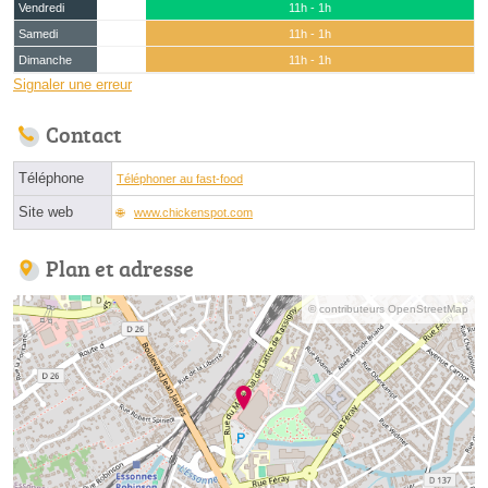
Vendredi
11h - 1h
Samedi
11h - 1h
Dimanche
11h - 1h
Signaler une erreur
Contact
Téléphone
Téléphoner au fast-food
Site web
www.chickenspot.com
Plan et adresse
© contributeurs OpenStreetMap