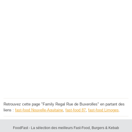
Retrouvez cette page "Family Regal Rue de Buxerolles" en partant des
liens :
fast-food Nouvelle-Aquitaine
,
fast-food 87
,
fast-food Limoges
.
FoodFast - La sélection des meilleurs Fast-Food, Burgers & Kebab