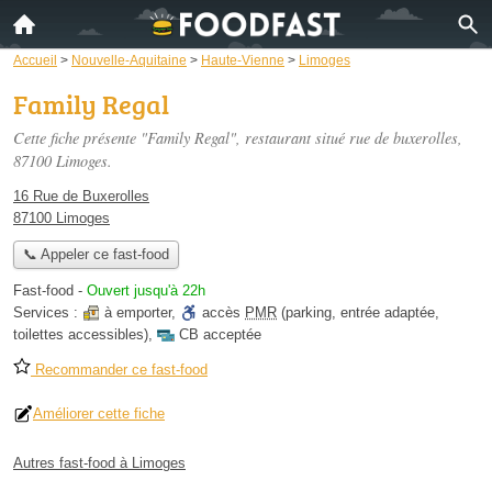
Accueil
>
Nouvelle-Aquitaine
>
Haute-Vienne
>
Limoges
Family Regal
Cette fiche présente "Family Regal", restaurant situé
rue de buxerolles
,
87100 Limoges.
16 Rue de Buxerolles
87100 Limoges
📞 Appeler ce fast-food
Fast-food
-
Ouvert jusqu'à 22h
Services :
à emporter
,
accès
PMR
(parking, entrée adaptée,
toilettes accessibles)
,
CB acceptée
Recommander ce fast-food
Améliorer cette fiche
Autres fast-food à Limoges