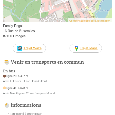
Corriger l’adresse ou la localisation
Family Regal
16 Rue de Buxerolles
87100 Limoges
Trajet Waze
Trajet Maps
Venir en transports en commun
En bus
Ligne 20, à 407 m
Arrêt F. Ferrer - 1 rue Henri Giffard
Ligne 41, à 628 m
Arrêt Mas Gigou - 26 rue Jacques Monod
Informations
* Tarif donné à titre indicatif