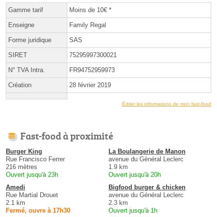
Gamme tarif
Moins de 10€ *
Enseigne
Family Regal
Forme juridique
SAS
SIRET
75295997300021
N° TVA Intra.
FR94752959973
Création
28 février 2019
Éditer les informations de mon fast-food
Fast-food à proximité
Burger King
La Boulangerie de Manon
Rue Francisco Ferrer
avenue du Général Leclerc
216 mètres
1.9 km
Ouvert jusqu'à 23h
Ouvert jusqu'à 20h
Amedi
Bigfood burger & chicken
Rue Martial Drouet
avenue du Général Leclerc
2.1 km
2.3 km
Fermé, ouvre à 17h30
Ouvert jusqu'à 1h