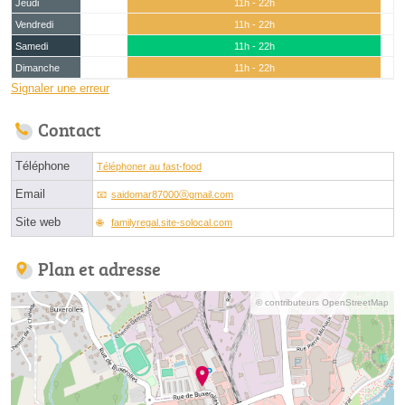
Jeudi
11h - 22h
Vendredi
11h - 22h
Samedi
11h - 22h
Dimanche
11h - 22h
Signaler une erreur
Contact
Téléphone
Téléphoner au fast-food
Email
saidomar87000ⓐgmail.com
Site web
familyregal.site-solocal.com
Plan et adresse
© contributeurs OpenStreetMap