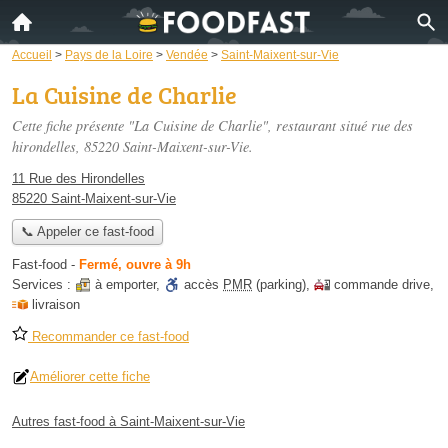
Accueil
>
Pays de la Loire
>
Vendée
>
Saint-Maixent-sur-Vie
La Cuisine de Charlie
Cette fiche présente "La Cuisine de Charlie", restaurant situé
rue des
hirondelles
, 85220 Saint-Maixent-sur-Vie.
11 Rue des Hirondelles
85220 Saint-Maixent-sur-Vie
📞 Appeler ce fast-food
Fast-food
-
Fermé, ouvre à 9h
Services :
à emporter
,
accès
PMR
(parking)
,
commande drive
,
livraison
Recommander ce fast-food
Améliorer cette fiche
Autres fast-food à Saint-Maixent-sur-Vie