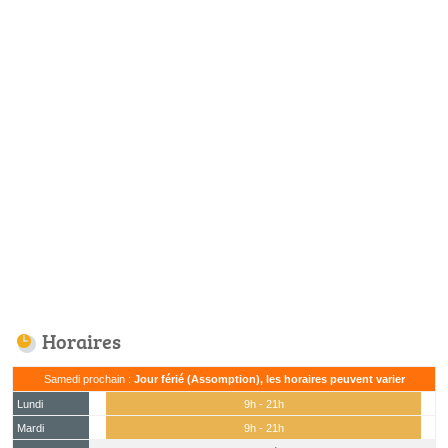
Horaires
Samedi prochain :
Jour férié (Assomption), les horaires peuvent varier
Lundi
9h - 21h
Mardi
9h - 21h