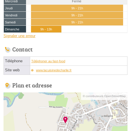
Mercredi
Fermé
Jeudi
9h - 21h
Vendredi
9h - 21h
Samedi
9h - 21h
Dimanche
9h - 13h
Signaler une erreur
Contact
Téléphone
Téléphoner au fast-food
Site web
www.lacuisinedecharlie.fr
Plan et adresse
© contributeurs OpenStreetMap