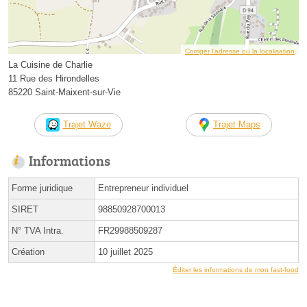
Corriger l’adresse ou la localisation
La Cuisine de Charlie
11 Rue des Hirondelles
85220 Saint-Maixent-sur-Vie
Trajet Waze
Trajet Maps
Informations
Forme juridique
Entrepreneur individuel
SIRET
98850928700013
N° TVA Intra.
FR29988509287
Création
10 juillet 2025
Éditer les informations de mon fast-food