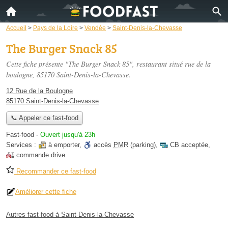
Accueil
>
Pays de la Loire
>
Vendée
>
Saint-Denis-la-Chevasse
The Burger Snack 85
Cette fiche présente "The Burger Snack 85", restaurant situé
rue de la
boulogne
, 85170 Saint-Denis-la-Chevasse.
12 Rue de la Boulogne
85170 Saint-Denis-la-Chevasse
📞 Appeler ce fast-food
Fast-food
-
Ouvert jusqu'à 23h
Services :
à emporter
,
accès
PMR
(parking)
,
CB acceptée
,
commande drive
Recommander ce fast-food
Améliorer cette fiche
Autres fast-food à Saint-Denis-la-Chevasse