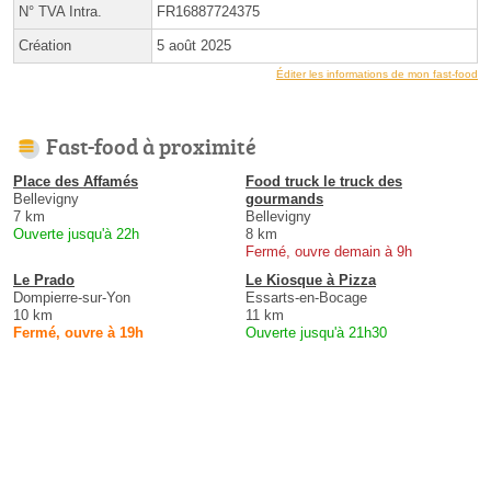
N° TVA Intra.
FR16887724375
Création
5 août 2025
Éditer les informations de mon fast-food
Fast-food à proximité
Place des Affamés
Food truck le truck des
Bellevigny
gourmands
7 km
Bellevigny
Ouverte jusqu'à 22h
8 km
Fermé, ouvre demain à 9h
Le Prado
Le Kiosque à Pizza
Dompierre-sur-Yon
Essarts-en-Bocage
10 km
11 km
Fermé, ouvre à 19h
Ouverte jusqu'à 21h30