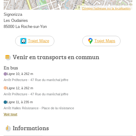
Corriger l’adresse ou la localisation
Signorizza
Les Oudairies
85000 La Roche-sur-Yon
Trajet Waze
Trajet Maps
Venir en transports en commun
En bus
Ligne 10, à 262 m
Arrêt Préfecture - 47 Rue du maréchal joffre
Ligne 12, à 262 m
Arrêt Préfecture - 47 Rue du maréchal joffre
Ligne 11, à 235 m
Arrêt Halles Résistance - Place de la résistance
Voir tout
Informations