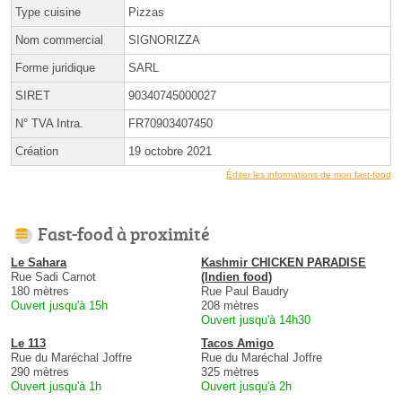
Type cuisine
Pizzas
Nom commercial
SIGNORIZZA
Forme juridique
SARL
SIRET
90340745000027
N° TVA Intra.
FR70903407450
Création
19 octobre 2021
Éditer les informations de mon fast-food
Fast-food à proximité
Le Sahara
Kashmir CHICKEN PARADISE
Rue Sadi Carnot
(Indien food)
180 mètres
Rue Paul Baudry
Ouvert jusqu'à 15h
208 mètres
Ouvert jusqu'à 14h30
Le 113
Tacos Amigo
Rue du Maréchal Joffre
Rue du Maréchal Joffre
290 mètres
325 mètres
Ouvert jusqu'à 1h
Ouvert jusqu'à 2h