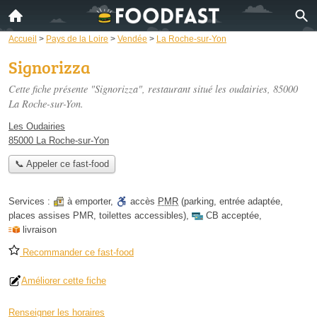
Accueil
>
Pays de la Loire
>
Vendée
>
La Roche-sur-Yon
Signorizza
Cette fiche présente "Signorizza", restaurant situé
les oudairies
, 85000
La Roche-sur-Yon.
Les Oudairies
85000 La Roche-sur-Yon
📞 Appeler ce fast-food
Services :
à emporter
,
accès
PMR
(parking, entrée adaptée,
places assises PMR, toilettes accessibles)
,
CB acceptée
,
livraison
Recommander ce fast-food
Améliorer cette fiche
Renseigner les horaires