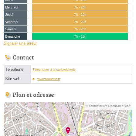
Mardi
7h - 20h
Mercredi
7h - 20h
Jeudi
7h - 20h
Vendredi
7h - 20h
Samedi
7h - 20h
Dimanche
7h - 20h
Signaler une erreur
Contact
Téléphone
Téléphoner à la sandwicherie
Site web
www.feuillette.fr
Plan et adresse
© contributeurs OpenStreetMap