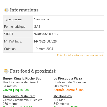
Informations
Type cuisine
Sandwichs
Forme juridique
SAS
SIRET
92488732600016
N° TVA Intra.
FR76924887326
Création
19 mars 2024
Éditer les informations de ma sandwicherie
Fast-food à proximité
Burger King la Roche Sud
Le Kiosque à Pizza
Rue Duchesne de Denant
Boulevard de l'Industrie
67 mètres
208 mètres
Ouvert jusqu'à 23h
Fermée, ouvre à 18h
Crescendo Restaurant
Mc Donald's
Centre Commercial E.leclerc
Sur Mer
260 mètres
340 mètres