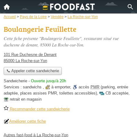
Accueil
>
Pays de la Loire
>
Vendée
>
La Roche-sur-Yon
Boulangerie Feuillette
Cette fiche présente "Boulangerie Feuillette", restaurant situé
rue
duchesne de denant
, 85000 La Roche-sur-Yon.
101 Rue Duchesne de Denant
85000 La Roche-sur-Yon
📞 Appeler cette sandwicherie
Sandwicherie
-
Ouverte jusqu'à 20h
Services :
sandwichs
,
à emporter
,
accès
PMR
(parking, entrée
adaptée, places assises PMR, toilettes accessibles)
,
CB acceptée
,
retrait en magasin
Recommander cette sandwicherie
Améliorer cette fiche
Autres fast-food à La Roche-sur-Yon