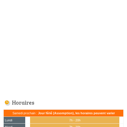
Horaires
Samedi prochain :
Jour férié (Assomption), les horaires peuvent varier
Lundi
7h - 20h