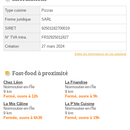
Type cuisine
Pizzas
Forme juridique
SARL
SIRET
92501182700019
N° TVA Intra.
FR32925011827
Création
27 mars 2024
Éditer les informations de ma saladerie
Fast-food à proximité
Chez Léon
La Friandise
Noirmoutier-en-l'Île
Noirmoutier-en-l'Île
9 km
9 km
Fermé, ouvre à 12h
Fermé, ouvre à 9h
La Mie Câline
La P'tite Cuisine
Noirmoutier-en-l'Île
Noirmoutier-en-l'Île
9 km
9 km
Fermée, ouvre à 6h30
Fermé, ouvre à 19h