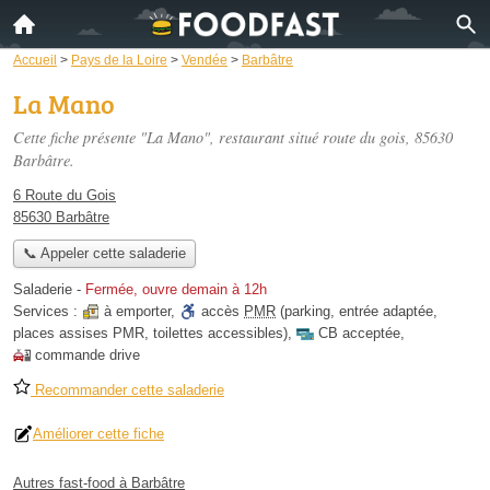
Accueil
>
Pays de la Loire
>
Vendée
>
Barbâtre
La Mano
Cette fiche présente "La Mano", restaurant situé
route du gois
, 85630
Barbâtre.
6 Route du Gois
85630 Barbâtre
📞 Appeler cette saladerie
Saladerie
-
Fermée, ouvre demain à 12h
Services :
à emporter
,
accès
PMR
(parking, entrée adaptée,
places assises PMR, toilettes accessibles)
,
CB acceptée
,
commande drive
Recommander cette saladerie
Améliorer cette fiche
Autres fast-food à Barbâtre