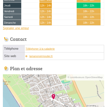
Jeudi
12h - 14h
18h - 22h
Vendredi
12h - 14h
18h - 22h
Samedi
12h - 14h
18h - 22h
Dimanche
12h - 14h
18h - 22h
Signaler une erreur
Contact
Téléphone
Téléphoner à la saladerie
Site web
lamanonoirmoutier.fr
Plan et adresse
© contributeurs OpenStreetMap