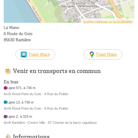
Corriger l’adresse ou la localisation
La Mano
6 Route du Gois
85630 Barbâtre
Trajet Waze
Trajet Maps
Venir en transports en commun
En bus
Ligne 571, à 736 m
Arrêt Rond-Point du Gois - 8 Rue du Polder
Ligne 13, à 736 m
Arrêt Rond-Point du Gois - 8 Rue du Polder
Ligne Z, à 315 m
Arrêt Barbâtre –Centre-Ville - 87 Chemin de la barre raguideau
Informations