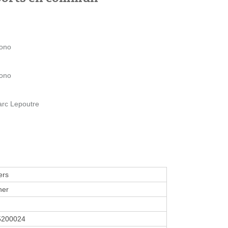
iono
iono
arc Lepoutre
ers
her
5200024