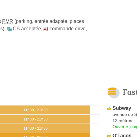
s
PMR
(parking, entrée adaptée, places
s)
,
CB acceptée
,
commande drive
,
Fas
Subway
11h30 - 21h30
avenue de S
11h30 - 21h30
12 mètres
Ouverte jus
11h30 - 21h30
O'Tacos