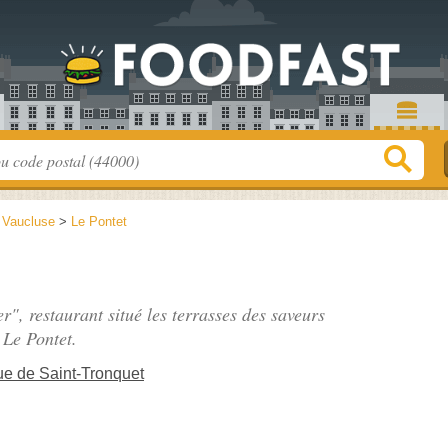
>
Vaucluse
>
Le Pontet
er", restaurant situé
les terrasses des saveurs
 Le Pontet.
e de Saint-Tronquet