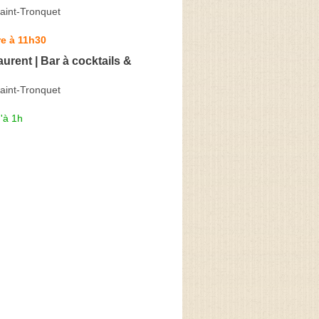
aint-Tronquet
e à 11h30
aurent | Bar à cocktails &
aint-Tronquet
'à 1h