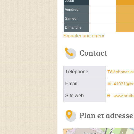
Jeudi
Vendredi
Samedi
Dimanche
Signaler une erreur
Contact
Téléphone
Téléphoner a
Email
41031ⓐbru
Site web
www.brutbu
Plan et adresse