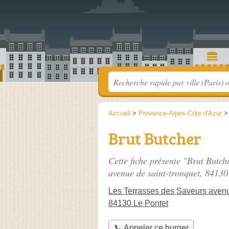
Accueil
>
Provence-Alpes-Côte d'Azur
Brut Butcher
Cette fiche présente "Brut Butch
avenue de saint-tronquet
, 84130
Les Terrasses des Saveurs avenu
84130 Le Pontet
📞 Appeler ce burger