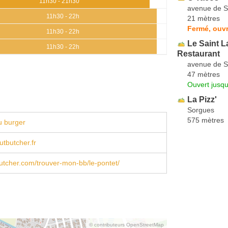
11h30 - 21h30
avenue de S
11h30 - 22h
21 mètres
Fermé, ouvr
11h30 - 22h
Le Saint L
11h30 - 22h
Restaurant
avenue de S
47 mètres
Ouvert jusqu
La Pizz'
Sorgues
575 mètres
u burger
tbutcher.fr
tcher.com/trouver-mon-bb/le-pontet/
© contributeurs OpenStreetMap