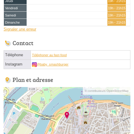
Jeudi
19h - 21h15
Vendredi
19h - 21h15
Samedi
19h - 21h15
Dimanche
19h - 21h15
Signaler une erreur
Contact
Téléphone
Téléphoner au fast-food
Instagram
@baby_smashburger
Plan et adresse
© contributeurs OpenStreetMap