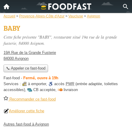
Accueil
>
Provence-Alpes-Côte d'Azur
>
Vaucluse
>
Avignon
BABY
Cette fiche présente "BABY", restaurant situé
19a rue de la grande
fusterie
, 84000 Avignon.
19A Rue de la Grande Fusterie
84000 Avignon
📞 Appeler ce fast-food
Fast-food
-
Fermé, ouvre à 19h
Services :
à emporter
,
accès
PMR
(entrée adaptée, toilettes
accessibles)
,
CB acceptée
,
livraison
Recommander ce fast-food
Améliorer cette fiche
Autres fast-food à Avignon