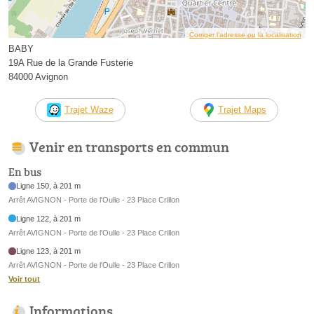
Corriger l’adresse ou la localisation
BABY
19A Rue de la Grande Fusterie
84000 Avignon
Trajet Waze
Trajet Maps
Venir en transports en commun
En bus
Ligne 150, à 201 m
Arrêt AVIGNON - Porte de l'Oulle - 23 Place Crillon
Ligne 122, à 201 m
Arrêt AVIGNON - Porte de l'Oulle - 23 Place Crillon
Ligne 123, à 201 m
Arrêt AVIGNON - Porte de l'Oulle - 23 Place Crillon
Voir tout
Informations