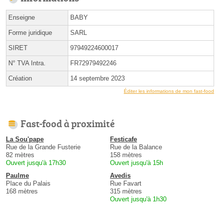
Enseigne
BABY
Forme juridique
SARL
SIRET
97949224600017
N° TVA Intra.
FR72979492246
Création
14 septembre 2023
Éditer les informations de mon fast-food
Fast-food à proximité
La Sou'pape
Festicafe
Rue de la Grande Fusterie
Rue de la Balance
82 mètres
158 mètres
Ouvert jusqu'à 17h30
Ouvert jusqu'à 15h
Paulme
Avedis
Place du Palais
Rue Favart
168 mètres
315 mètres
Ouvert jusqu'à 1h30