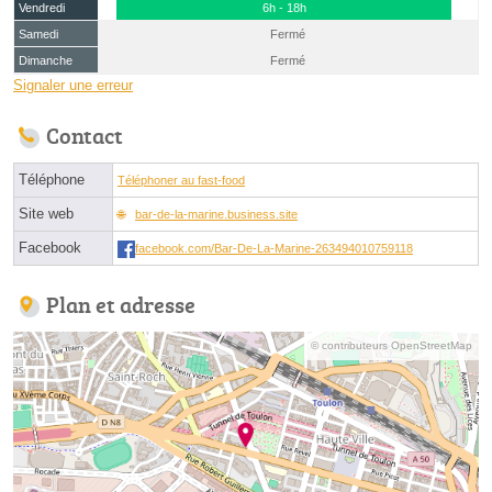
Vendredi
6h - 18h
Samedi
Fermé
Dimanche
Fermé
Signaler une erreur
Contact
Téléphone
Téléphoner au fast-food
Site web
bar-de-la-marine.business.site
Facebook
facebook.com/Bar-De-La-Marine-263494010759118
Plan et adresse
© contributeurs OpenStreetMap