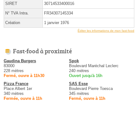
SIRET
30714533400016
N° TVA Intra.
FR34307145334
Création
1 janvier 1976
Éditer les informations de mon fast-food
Fast-food à proximité
Gaudina Burgers
Spok
83000
Boulevard Maréchal Leclerc
228 mètres
240 mètres
Fermé, ouvre à 11h30
Ouvert jusqu'à 16h
Pizza France
SAS Esse
Place Albert 1er
Boulevard Pierre Toesca
340 mètres
345 mètres
Fermée, ouvre à 11h
Fermé, ouvre à 11h