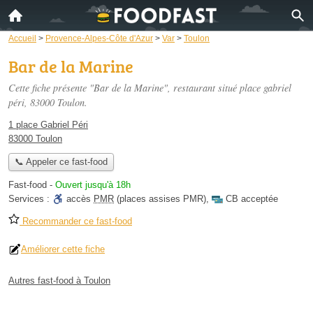
Accueil
>
Provence-Alpes-Côte d'Azur
>
Var
>
Toulon
Bar de la Marine
Cette fiche présente "Bar de la Marine", restaurant situé
place gabriel
péri
, 83000 Toulon.
1 place Gabriel Péri
83000 Toulon
📞 Appeler ce fast-food
Fast-food
-
Ouvert jusqu'à 18h
Services :
accès
PMR
(places assises PMR)
,
CB acceptée
Recommander ce fast-food
Améliorer cette fiche
Autres fast-food à Toulon