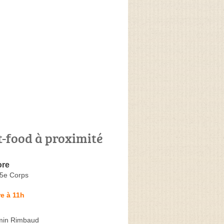
t-food à proximité
ore
5e Corps
e à 11h
min Rimbaud