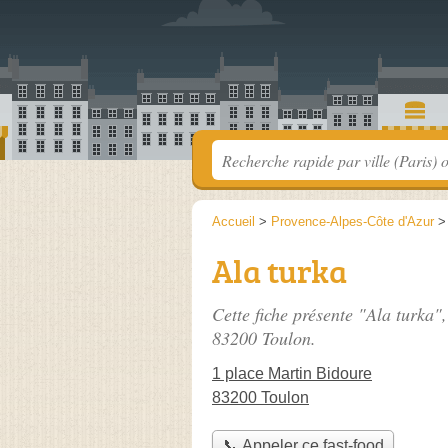
Accueil
>
Provence-Alpes-Côte d'Azur
Ala turka
Cette fiche présente "Ala turka"
83200 Toulon.
1 place Martin Bidoure
83200 Toulon
📞 Appeler ce fast-food