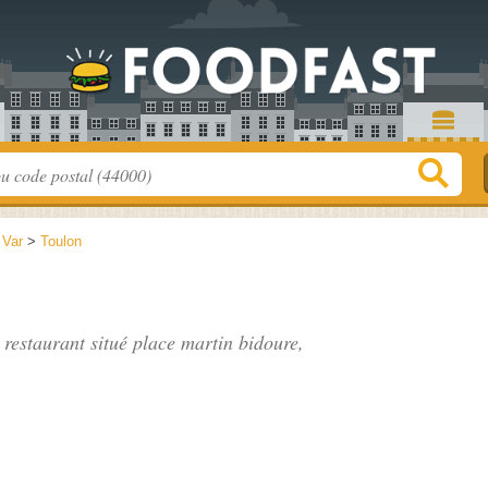
>
Var
>
Toulon
, restaurant situé
place martin bidoure
,