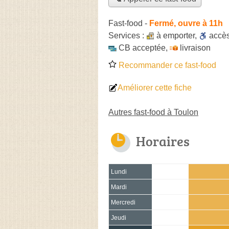
Fast-food
-
Fermé, ouvre à 11h
Services :
à emporter
,
accè
CB acceptée
,
livraison
Recommander ce fast-food
Améliorer cette fiche
Autres fast-food à Toulon
Horaires
Lundi
Mardi
Mercredi
Jeudi