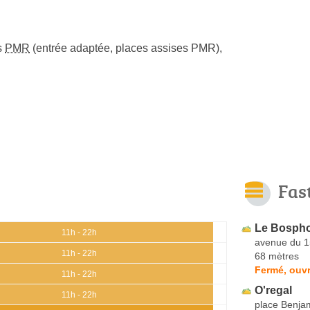
s
PMR
(entrée adaptée, places assises PMR)
,
Fas
Le Bosph
11h - 22h
avenue du 1
11h - 22h
68 mètres
Fermé, ouvr
11h - 22h
O'regal
11h - 22h
place Benja