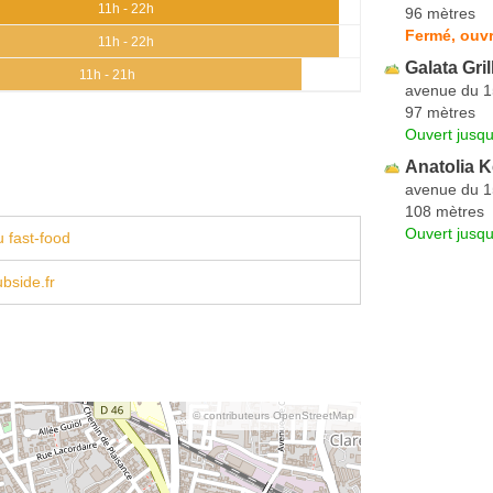
11h - 22h
96 mètres
Fermé, ouvr
11h - 22h
Galata Gri
11h - 21h
avenue du 1
97 mètres
Ouvert jusqu
Anatolia 
avenue du 1
108 mètres
Ouvert jusqu
 fast-food
ubside.fr
© contributeurs OpenStreetMap