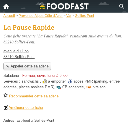
Accueil
>
Provence-Alpes-Côte d'Azur
>
Var
>
Solliès-Pont
La Pause Rapide
Cette fiche présente "La Pause Rapide", restaurant situé
avenue du lion
,
83210 Solliès-Pont.
avenue du Lion
83210 Solliès-Pont
📞 Appeler cette saladerie
Saladerie
-
Fermée, ouvre lundi à 9h00
Services :
sandwichs
,
à emporter
,
accès
PMR
(parking, entrée
adaptée, places assises PMR)
,
CB acceptée
,
livraison
Recommander cette saladerie
Améliorer cette fiche
Autres fast-food à Solliès-Pont