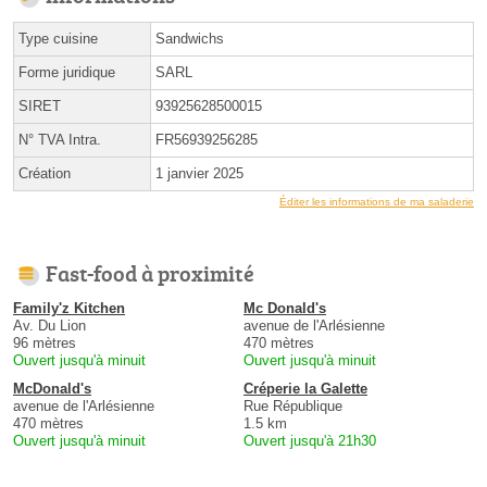
Type cuisine
Sandwichs
Forme juridique
SARL
SIRET
93925628500015
N° TVA Intra.
FR56939256285
Création
1 janvier 2025
Éditer les informations de ma saladerie
Fast-food à proximité
Family'z Kitchen
Mc Donald's
Av. Du Lion
avenue de l'Arlésienne
96 mètres
470 mètres
Ouvert jusqu'à minuit
Ouvert jusqu'à minuit
McDonald's
Créperie la Galette
avenue de l'Arlésienne
Rue République
470 mètres
1.5 km
Ouvert jusqu'à minuit
Ouvert jusqu'à 21h30