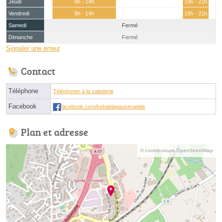
Jeudi
9h - 14h
19h - 21h
Vendredi
9h - 14h
19h - 21h
Samedi
Fermé
Dimanche
Fermé
Signaler une erreur
Contact
Téléphone
Téléphoner à la saladerie
Facebook
facebook.com/kebablapauserapide
Plan et adresse
© contributeurs OpenStreetMap