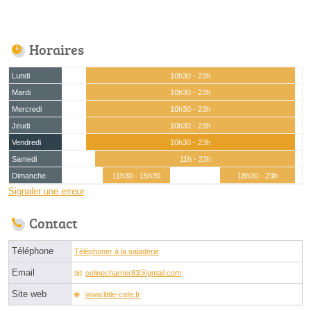
Horaires
Lundi
10h30 - 23h
Mardi
10h30 - 23h
Mercredi
10h30 - 23h
Jeudi
10h30 - 23h
Vendredi
10h30 - 23h
Samedi
11h - 23h
Dimanche
11h30 - 15h30
18h30 - 23h
Signaler une erreur
Contact
Téléphone
Téléphoner à la saladerie
Email
celinecharrier83ⓐgmail.com
Site web
www.little-cafe.fr