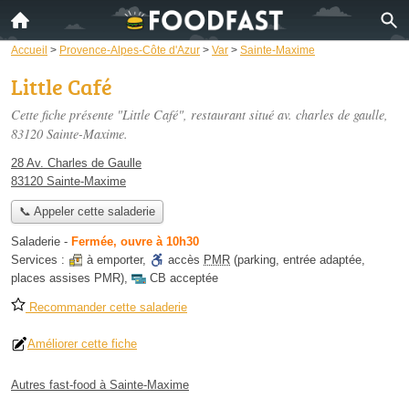
Accueil
>
Provence-Alpes-Côte d'Azur
>
Var
>
Sainte-Maxime
Little Café
Cette fiche présente "Little Café", restaurant situé
av. charles de gaulle
,
83120 Sainte-Maxime.
28 Av. Charles de Gaulle
83120 Sainte-Maxime
📞 Appeler cette saladerie
Saladerie
-
Fermée, ouvre à 10h30
Services :
à emporter
,
accès
PMR
(parking, entrée adaptée,
places assises PMR)
,
CB acceptée
Recommander cette saladerie
Améliorer cette fiche
Autres fast-food à Sainte-Maxime