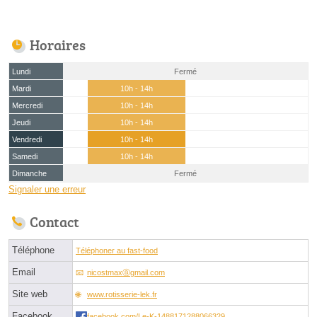
Horaires
Lundi
Fermé
Mardi
10h - 14h
Mercredi
10h - 14h
Jeudi
10h - 14h
Vendredi
10h - 14h
Samedi
10h - 14h
Dimanche
Fermé
Signaler une erreur
Contact
Téléphone
Téléphoner au fast-food
Email
nicostmaxⓐgmail.com
Site web
www.rotisserie-lek.fr
Facebook
facebook.com/Le-K-1488171288066329