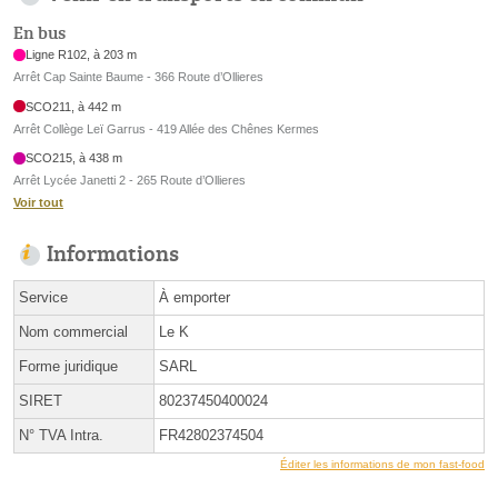
En bus
Ligne R102, à 203 m
Arrêt Cap Sainte Baume - 366 Route d’Ollieres
SCO211, à 442 m
Arrêt Collège Leï Garrus - 419 Allée des Chênes Kermes
SCO215, à 438 m
Arrêt Lycée Janetti 2 - 265 Route d’Ollieres
Voir tout
Informations
Service
À emporter
Nom commercial
Le K
Forme juridique
SARL
SIRET
80237450400024
N° TVA Intra.
FR42802374504
Éditer les informations de mon fast-food