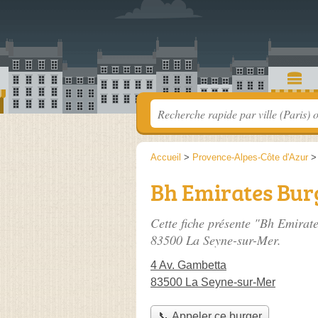
Accueil
>
Provence-Alpes-Côte d'Azur
Bh Emirates Bur
Cette fiche présente "Bh Emirate
83500 La Seyne-sur-Mer.
4 Av. Gambetta
83500 La Seyne-sur-Mer
📞 Appeler ce burger