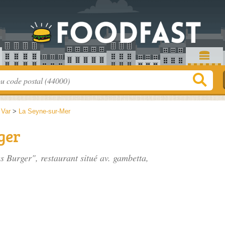
>
Var
>
La Seyne-sur-Mer
ger
s Burger", restaurant situé
av. gambetta
,