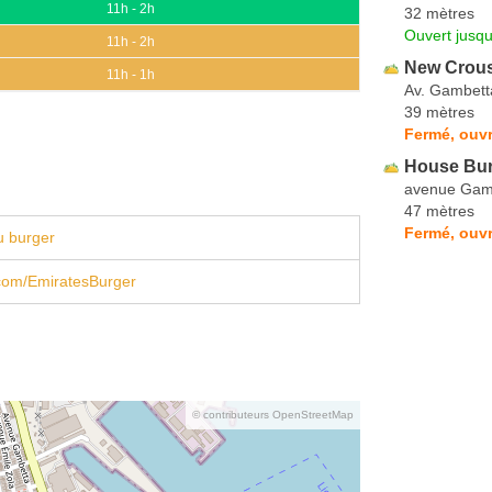
11h - 2h
32 mètres
Ouvert jusqu
11h - 2h
New Crou
11h - 1h
Av. Gambett
39 mètres
Fermé, ouvr
House Bu
avenue Gam
47 mètres
Fermé, ouvr
u burger
com/EmiratesBurger
© contributeurs OpenStreetMap