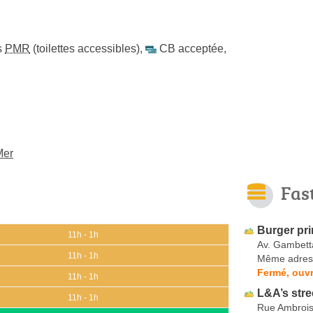
s
PMR
(toilettes accessibles)
,
CB acceptée
,
Mer
Fas
Burger pr
11h - 1h
Av. Gambett
11h - 1h
Même adres
Fermé, ouvr
11h - 1h
L&A’s stre
11h - 1h
Rue Ambrois