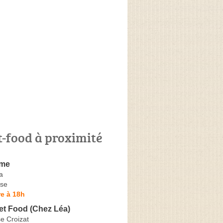
t-food à proximité
ime
a
se
e à 18h
et Food (Chez Léa)
e Croizat