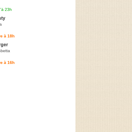
'à 23h
sty
a
e à 18h
rger
betta
e à 16h