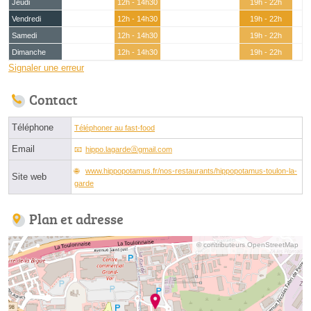
Jeudi
12h - 14h30
19h - 22h
Vendredi
12h - 14h30
19h - 22h
Samedi
12h - 14h30
19h - 22h
Dimanche
12h - 14h30
19h - 22h
Signaler une erreur
Contact
Téléphone
Téléphoner au fast-food
Email
hippo.lagardeⓐgmail.com
www.hippopotamus.fr/nos-restaurants/hippopotamus-toulon-la-
Site web
garde
Plan et adresse
© contributeurs OpenStreetMap