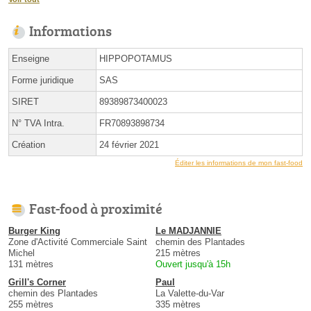
Informations
Enseigne
HIPPOPOTAMUS
Forme juridique
SAS
SIRET
89389873400023
N° TVA Intra.
FR70893898734
Création
24 février 2021
Éditer les informations de mon fast-food
Fast-food à proximité
Burger King
Le MADJANNIE
Zone d'Activité Commerciale Saint
chemin des Plantades
Michel
215 mètres
131 mètres
Ouvert jusqu'à 15h
Grill's Corner
Paul
chemin des Plantades
La Valette-du-Var
255 mètres
335 mètres