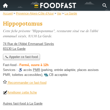
Accueil
>
Provence-Alpes-Côte d'Azur
>
Var
>
La Garde
Hippopotamus
Cette fiche présente "Hippopotamus", restaurant situé
rue de l'abbé
emmanuel sieyès
, 83130 La Garde.
74 Rue de l'Abbé Emmanuel Sieyès
83130 La Garde
📞 Appeler ce fast-food
Fast-food
-
Fermé, ouvre à 12h
Services :
accès
PMR
(parking, entrée adaptée, places assises
PMR, toilettes accessibles)
,
CB acceptée
Recommander ce fast-food
Améliorer cette fiche
Autres fast-food à La Garde