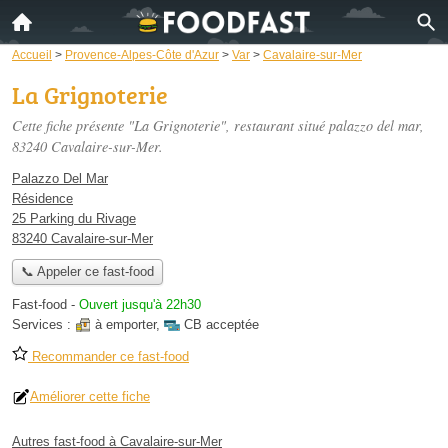
Accueil
>
Provence-Alpes-Côte d'Azur
>
Var
>
Cavalaire-sur-Mer
La Grignoterie
Cette fiche présente "La Grignoterie", restaurant situé
palazzo del mar
,
83240 Cavalaire-sur-Mer.
Palazzo Del Mar
Résidence
25 Parking du Rivage
83240 Cavalaire-sur-Mer
📞 Appeler ce fast-food
Fast-food
-
Ouvert jusqu'à 22h30
Services :
à emporter
,
CB acceptée
Recommander ce fast-food
Améliorer cette fiche
Autres fast-food à Cavalaire-sur-Mer