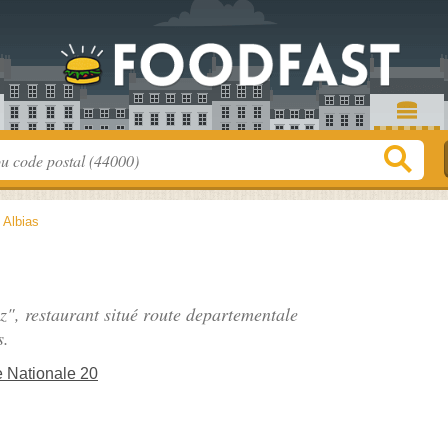
>
Albias
z", restaurant situé
route departementale
s.
 Nationale 20