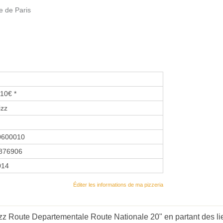
e de Paris
10€ *
izz
0600010
876906
014
Éditer les informations de ma pizzeria
zz Route Departementale Route Nationale 20" en partant des li