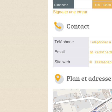
Dimanche
11h - 13h30
Signaler une erreur
Contact
Téléphone
Téléphoner à 
Email
cedricher
Site web
l039asdepi
Plan et adresse