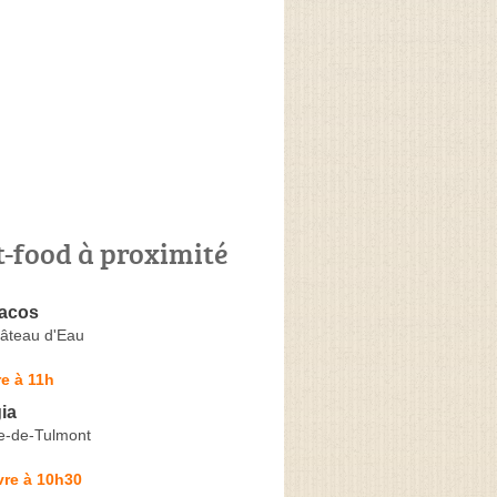
t-food à proximité
Tacos
âteau d'Eau
e à 11h
ia
ne-de-Tulmont
vre à 10h30