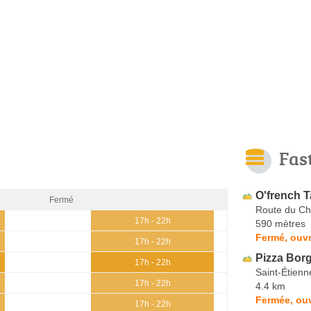
Fas
O'french 
Fermé
Route du Ch
17h - 22h
590 mètres
Fermé, ouvr
17h - 22h
Pizza Borg
17h - 22h
Saint-Étien
17h - 22h
4.4 km
Fermée, ou
17h - 22h