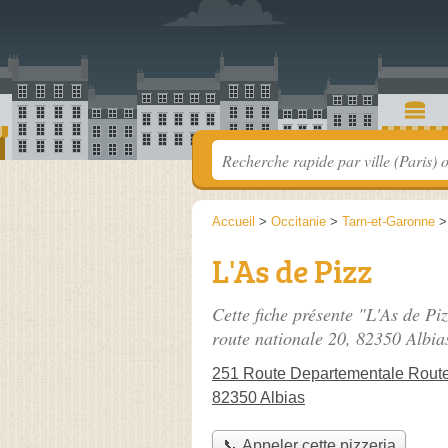
Accueil
>
Occitanie
>
Tarn-et-Garonne
L'As de Pizz
Cette fiche présente "L'As de Piz
route nationale 20
, 82350 Albia
251 Route Departementale Route
82350 Albias
📞 Appeler cette pizzeria