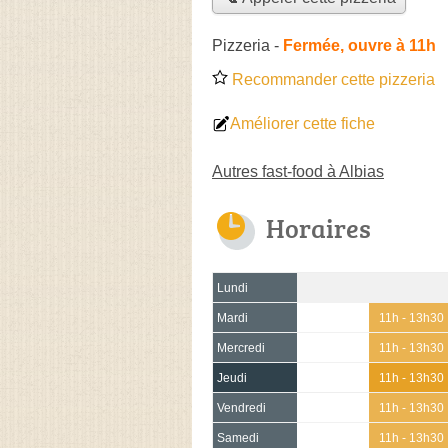
Pizzeria
-
Fermée, ouvre à 11h
Recommander cette pizzeria
Améliorer cette fiche
Autres fast-food à Albias
Horaires
Lundi
Mardi
11h - 13h30
Mercredi
11h - 13h30
Jeudi
11h - 13h30
Vendredi
11h - 13h30
Samedi
11h - 13h30