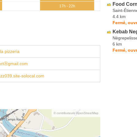
Food Corn
17h - 22h
Saint-Étien
4.4 km
Fermé, ouvr
Kebab Neg
Nègrepeliss
6 km
Fermé, ouvr
la pizzeria
tertⓐgmail.com
zz039.site-solocal.com
© contributeurs OpenStreetMap