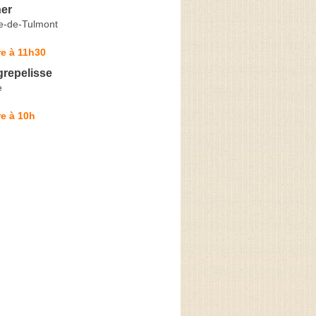
er
ne-de-Tulmont
e à 11h30
repelisse
e
e à 10h