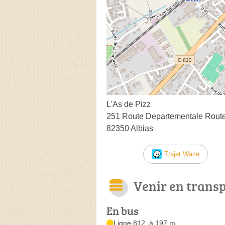
L'As de Pizz
251 Route Departementale Route
82350 Albias
Trajet Waze
Venir en trans
En bus
Ligne 812, à 197 m