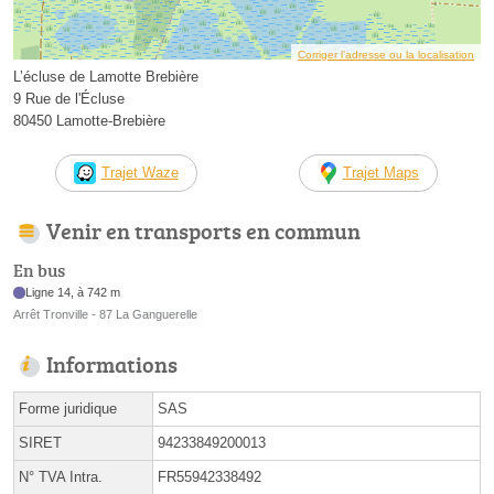
Corriger l’adresse ou la localisation
L’écluse de Lamotte Brebière
9 Rue de l'Écluse
80450 Lamotte-Brebière
Trajet Waze
Trajet Maps
Venir en transports en commun
En bus
Ligne 14, à 742 m
Arrêt Tronville - 87 La Ganguerelle
Informations
Forme juridique
SAS
SIRET
94233849200013
N° TVA Intra.
FR55942338492