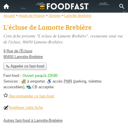
Accueil
>
Hauts-de-France
>
Somme
>
Lamotte-Brebière
L’écluse de Lamotte Brebière
Cette fiche présente "L’écluse de Lamotte Brebière", restaurant situé
rue
de l'écluse
, 80450 Lamotte-Brebière.
9 Rue de l'Écluse
80450 Lamotte-Brebière
📞 Appeler ce fast-food
Fast-food
-
Ouvert jusqu'à 22h30
Services :
à emporter
,
accès
PMR
(parking, toilettes
accessibles)
,
CB acceptée
Recommander ce fast-food
Améliorer cette fiche
Autres fast-food à Lamotte-Brebière