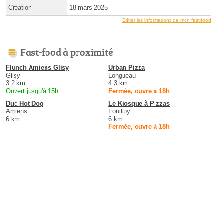
Création
18 mars 2025
Éditer les informations de mon fast-food
Fast-food à proximité
Flunch Amiens Glisy
Urban Pizza
Glisy
Longueau
3.2 km
4.3 km
Ouvert jusqu'à 15h
Fermée, ouvre à 18h
Duc Hot Dog
Le Kiosque à Pizzas
Amiens
Fouilloy
6 km
6 km
Fermée, ouvre à 18h