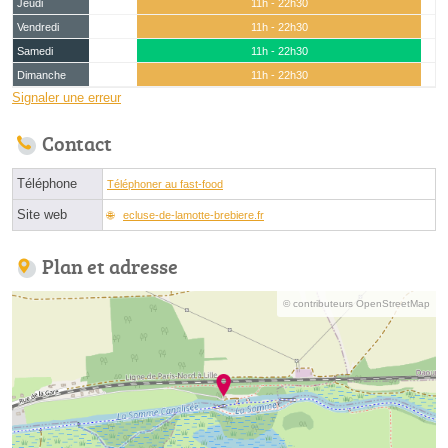
Jeudi
11h - 22h30
Vendredi
11h - 22h30
Samedi
11h - 22h30
Dimanche
11h - 22h30
Signaler une erreur
Contact
Téléphone
Téléphoner au fast-food
Site web
ecluse-de-lamotte-brebiere.fr
Plan et adresse
© contributeurs OpenStreetMap