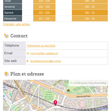
Jeudi
11h - 15h
18h - 2h
Vendredi
11h - 15h
18h - 2h
Samedi
11h - 15h
18h - 2h
Dimanche
11h - 15h
18h - 2h
Signaler une erreur
Contact
Téléphone
Téléphoner au fast-food
Email
norya.bⓐle-caribeen.fr
Site web
lecaribeenversailles.shop
Plan et adresse
© contributeurs OpenStreetMap