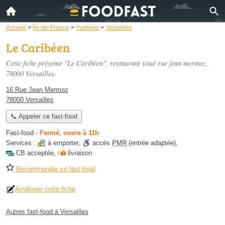
Accueil
>
Île-de-France
>
Yvelines
>
Versailles
Le Caribéen
Cette fiche présente "Le Caribéen", restaurant situé
rue jean mermoz
,
78000 Versailles.
16 Rue Jean Mermoz
78000 Versailles
📞 Appeler ce fast-food
Fast-food
-
Fermé, ouvre à 11h
Services :
à emporter
,
accès
PMR
(entrée adaptée)
,
CB acceptée
,
livraison
Recommander ce fast-food
Améliorer cette fiche
Autres fast-food à Versailles