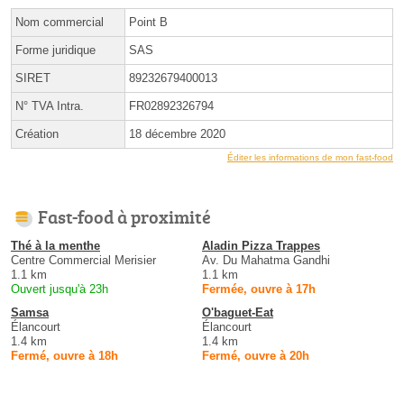
Nom commercial
Point B
Forme juridique
SAS
SIRET
89232679400013
N° TVA Intra.
FR02892326794
Création
18 décembre 2020
Éditer les informations de mon fast-food
Fast-food à proximité
Thé à la menthe
Aladin Pizza Trappes
Centre Commercial Merisier
Av. Du Mahatma Gandhi
1.1 km
1.1 km
Ouvert jusqu'à 23h
Fermée, ouvre à 17h
Samsa
O'baguet-Eat
Élancourt
Élancourt
1.4 km
1.4 km
Fermé, ouvre à 18h
Fermé, ouvre à 20h