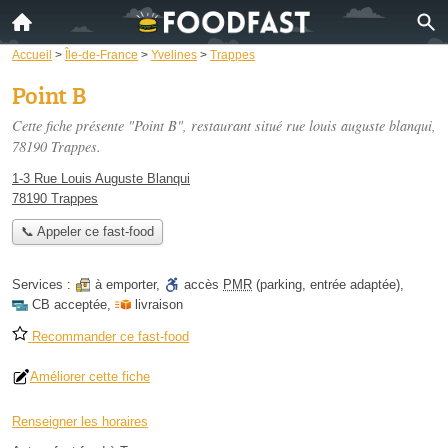
Accueil
>
Île-de-France
>
Yvelines
>
Trappes
Point B
Cette fiche présente "Point B", restaurant situé
rue louis auguste blanqui
,
78190 Trappes.
1-3 Rue Louis Auguste Blanqui
78190 Trappes
📞 Appeler ce fast-food
Services :
à emporter
,
accès
PMR
(parking, entrée adaptée)
,
CB acceptée
,
livraison
Recommander ce fast-food
Améliorer cette fiche
Renseigner les horaires