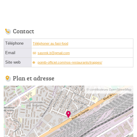
Contact
Téléphone
Téléphoner au fast-food
Email
sasnnk.bⓐgmail.com
Site web
pointb-officiel.com/nos-restaurants/trappes/
Plan et adresse
© contributeurs OpenStreetMap