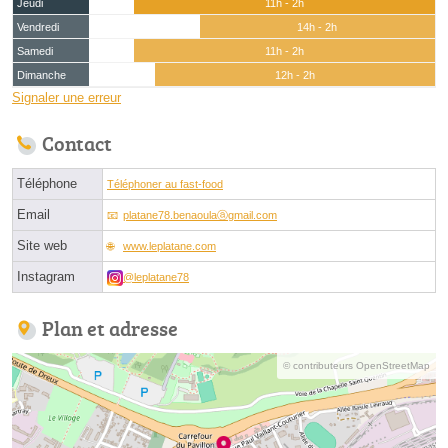
Jeudi
11h - 2h
Vendredi
14h - 2h
Samedi
11h - 2h
Dimanche
12h - 2h
Signaler une erreur
Contact
Téléphone
Téléphoner au fast-food
Email
platane78.benaoulaⓐgmail.com
Site web
www.leplatane.com
Instagram
@leplatane78
Plan et adresse
© contributeurs OpenStreetMap