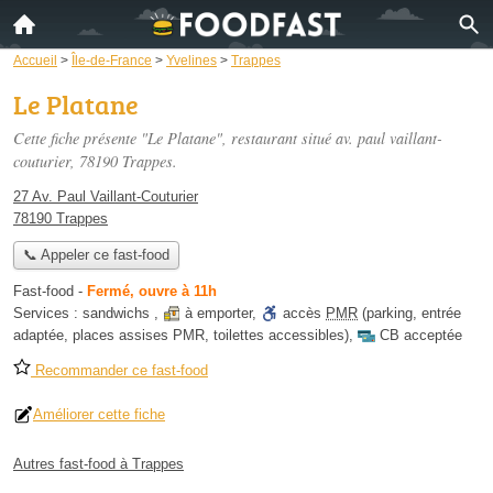
Accueil
>
Île-de-France
>
Yvelines
>
Trappes
Le Platane
Cette fiche présente "Le Platane", restaurant situé
av. paul vaillant-
couturier
, 78190 Trappes.
27 Av. Paul Vaillant-Couturier
78190 Trappes
📞 Appeler ce fast-food
Fast-food
-
Fermé, ouvre à 11h
Services :
sandwichs
,
à emporter
,
accès
PMR
(parking, entrée
adaptée, places assises PMR, toilettes accessibles)
,
CB acceptée
Recommander ce fast-food
Améliorer cette fiche
Autres fast-food à Trappes